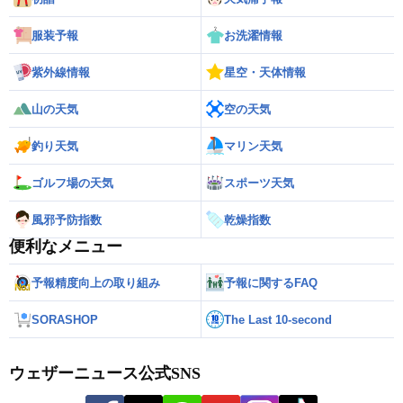
服装予報
お洗濯情報
紫外線情報
星空・天体情報
山の天気
空の天気
釣り天気
マリン天気
ゴルフ場の天気
スポーツ天気
風邪予防指数
乾燥指数
便利なメニュー
予報精度向上の取り組み
予報に関するFAQ
SORASHOP
The Last 10-second
ウェザーニュース公式SNS