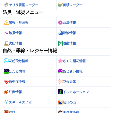
ゲリラ雷雨レーダー
黄砂レーダー
防災・減災メニュー
警報・注意報
台風情報
地震情報
津波情報
火山情報
避難情報
自然・季節・レジャー情報
花粉飛散情報
さくら開花情報
ほたる情報
あじさい情報
熱中症予報
花火天気
紅葉情報
イルミネーション
スキー＆スノボ
初日の出
初詣
天気痛予報