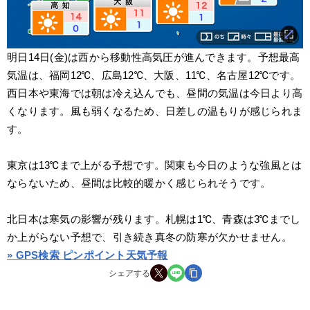
明日14日(金)は西から移動性高気圧が進んできます。予想最高
気温は、福岡12℃、広島12℃、大阪、11℃、名古屋12℃です。
西日本や東海では朝は冷え込んでも、昼間の気温は今日より高
くなります。風も弱くなるため、日差しの温もりが感じられま
す。
東京は13℃まで上がる予想です。関東も今日のような強風とは
ならないため、昼間は比較的暖かく感じられそうです。
北日本は寒気の影響が残ります。札幌は1℃、青森は3℃までし
か上がらない予想で、引き続き真冬の防寒が欠かせません。
» GPS検索 ピンポイント天気予報
シェアする