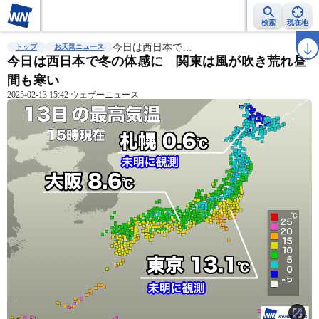
検索
現在地
雨雲レーダー
台風情報
今日は西日本で…
地震情報
警報・注意報
2週間天気
ラ
トップ
お天気ニュース
今日は西日本で冬の体感に 関東は風が吹き荒れ昼
間も寒い
2025-02-13 15:42 ウェザーニュース