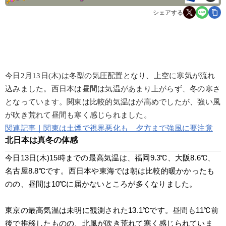
シェアする
今日2月13日(木)は冬型の気圧配置となり、上空に寒気が流れ
込みました。西日本は昼間は気温があまり上がらず、冬の寒さ
となっています。関東は比較的気温はが高めでしたが、強い風
が吹き荒れて昼間も寒く感じられました。
関連記事｜関東は土煙で視界悪化も 夕方まで強風に要注意
北日本は真冬の体感
今日13日(木)15時までの最高気温は、福岡9.3℃、大阪8.6℃、
名古屋8.8℃です。西日本や東海では朝は比較的暖かかったも
のの、昼間は10℃に届かないところが多くなりました。
東京の最高気温は未明に観測された13.1℃です。昼間も11℃前
後で推移したものの、北風が吹き荒れて寒く感じられていま