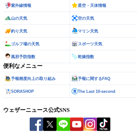
紫外線情報
星空・天体情報
山の天気
空の天気
釣り天気
マリン天気
ゴルフ場の天気
スポーツ天気
風邪予防指数
乾燥指数
便利なメニュー
予報精度向上の取り組み
予報に関するFAQ
SORASHOP
The Last 10-second
ウェザーニュース公式SNS