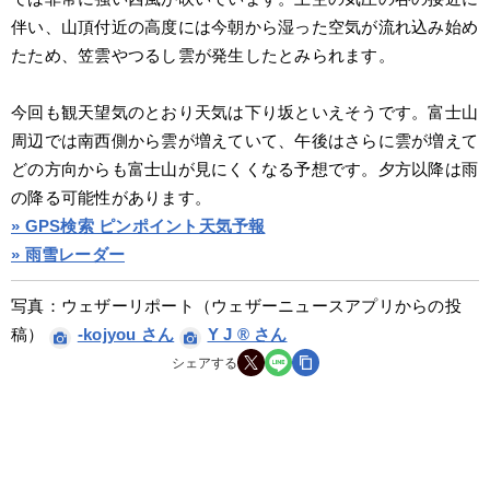
伴い、山頂付近の高度には今朝から湿った空気が流れ込み始め
たため、笠雲やつるし雲が発生したとみられます。
今回も観天望気のとおり天気は下り坂といえそうです。富士山
周辺では南西側から雲が増えていて、午後はさらに雲が増えて
どの方向からも富士山が見にくくなる予想です。夕方以降は雨
の降る可能性があります。
» GPS検索 ピンポイント天気予報
» 雨雪レーダー
写真：ウェザーリポート（ウェザーニュースアプリからの投
稿） 
-kojyou さん
Y J ®︎ さん
シェアする