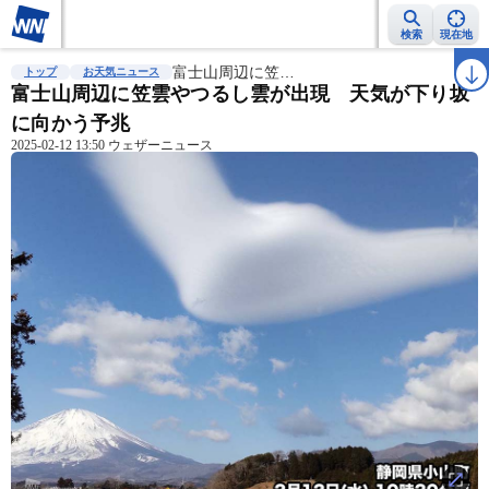
検索
現在地
雨雲レーダー
台風情報
富士山周辺に笠…
地震情報
警報・注意報
2週間天気
ラ
トップ
お天気ニュース
富士山周辺に笠雲やつるし雲が出現 天気が下り坂
に向かう予兆
2025-02-12 13:50 ウェザーニュース