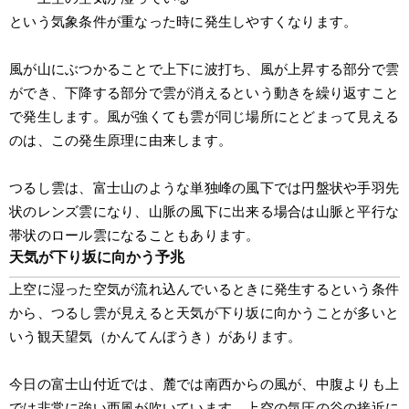
という気象条件が重なった時に発生しやすくなります。
風が山にぶつかることで上下に波打ち、風が上昇する部分で雲
ができ、下降する部分で雲が消えるという動きを繰り返すこと
で発生します。風が強くても雲が同じ場所にとどまって見える
のは、この発生原理に由来します。
つるし雲は、富士山のような単独峰の風下では円盤状や手羽先
状のレンズ雲になり、山脈の風下に出来る場合は山脈と平行な
帯状のロール雲になることもあります。
天気が下り坂に向かう予兆
上空に湿った空気が流れ込んでいるときに発生するという条件
から、つるし雲が見えると天気が下り坂に向かうことが多いと
いう観天望気（かんてんぼうき）があります。
今日の富士山付近では、麓では南西からの風が、中腹よりも上
では非常に強い西風が吹いています。上空の気圧の谷の接近に