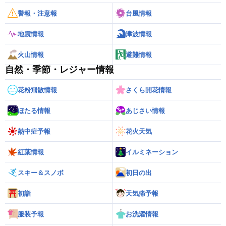
警報・注意報
台風情報
地震情報
津波情報
火山情報
避難情報
自然・季節・レジャー情報
花粉飛散情報
さくら開花情報
ほたる情報
あじさい情報
熱中症予報
花火天気
紅葉情報
イルミネーション
スキー＆スノボ
初日の出
初詣
天気痛予報
服装予報
お洗濯情報