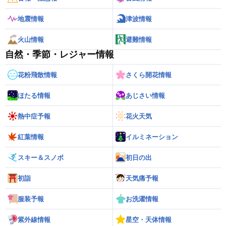
地震情報
津波情報
火山情報
避難情報
自然・季節・レジャー情報
花粉飛散情報
さくら開花情報
ほたる情報
あじさい情報
熱中症予報
花火天気
紅葉情報
イルミネーション
スキー＆スノボ
初日の出
初詣
天気痛予報
服装予報
お洗濯情報
紫外線情報
星空・天体情報