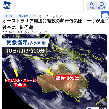
検索
現在地
雨雲レーダー
台風情報
オーストラリア…
地震情報
警報・注意報
2週間天気
ラ
トップ
お天気ニュース
オーストラリア周辺に複数の熱帯低気圧 一つが週
後半に上陸予想
2025-02-10 09:38 ウェザーニュース