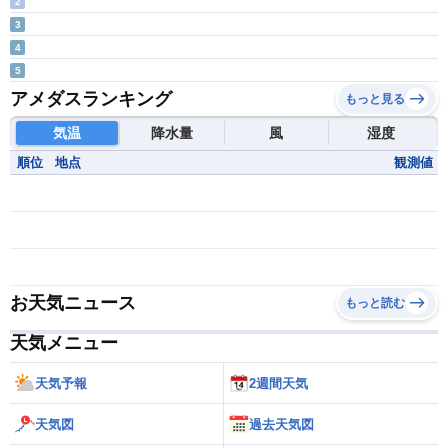
2
3
4
5
アメダスランキング
もっと見る
気温
降水量
風
湿度
順位
地点
観測値
お天気ニュース
もっと読む
天気メニュー
天気予報
2週間天気
天気図
過去天気図