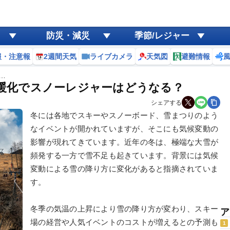
防災・減災
季節/レジャー
報・注意報
2週間天気
ライブカメラ
天気図
避難情報
…
温暖化でスノーレジャーはどうなる？
シェアする
冬には各地でスキーやスノーボード、雪まつりのよう
なイベントが開かれていますが、そこにも気候変動の
影響が現れてきています。近年の冬は、極端な大雪が
頻発する一方で雪不足も起きています。背景には気候
変動による雪の降り方に変化があると指摘されていま
す。
冬季の気温の上昇により雪の降り方が変わり、スキー
ア
場の経営や人気イベントのコストが増えるとの予測も
1