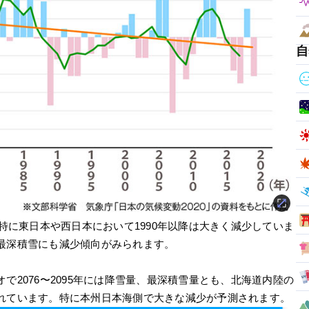
自
、特に東日本や西日本において1990年以降は大きく減少していま
最深積雪にも減少傾向がみられます。
で2076〜2095年には降雪量、最深積雪量とも、北海道内陸の
れています。特に本州日本海側で大きな減少が予測されます。