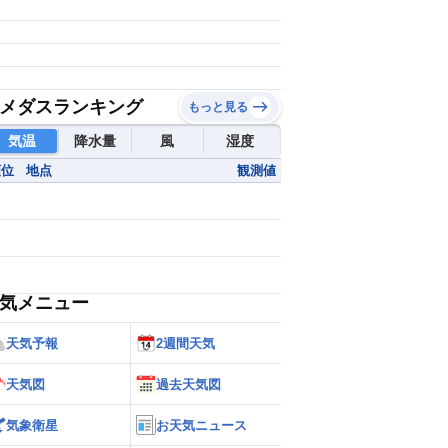
メダスランキング
もっと見る
気温
降水量
風
湿度
順位
地点
観測値
気メニュー
天気予報
2週間天気
天気図
過去天気図
気象衛星
お天気ニュース