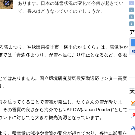
あります。日本の降雪状況の変化で今何が起きてい
2
3
て、将来はどうなっていくのでしょうか。
4
5
ア
っぽろ雪まつり」や秋田県横手市「横手のかまくら」は、雪像やか
市では「青森冬まつり」が雪不足により中止となるなど、各地
。
とではありません。国立環境研究所気候変動適応センター高度
す。
天
海を渡ってくることで雪雲が発生し、たくさんの雪が降りま
質の良さから海外でも“JAPOW(Japan Pouder)”として
ウンドに対しても大きな観光資源となっています。
より、積雪量の減少や雪質の変化が起きており、各地に影響を