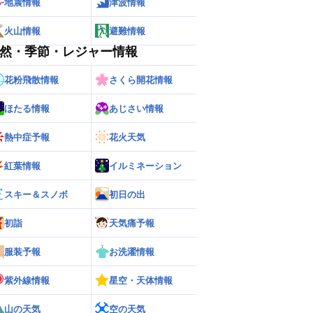
地震情報
津波情報
火山情報
避難情報
然・季節・レジャー情報
花粉飛散情報
さくら開花情報
ほたる情報
あじさい情報
熱中症予報
花火天気
紅葉情報
イルミネーション
スキー＆スノボ
初日の出
初詣
天気痛予報
服装予報
お洗濯情報
紫外線情報
星空・天体情報
山の天気
空の天気