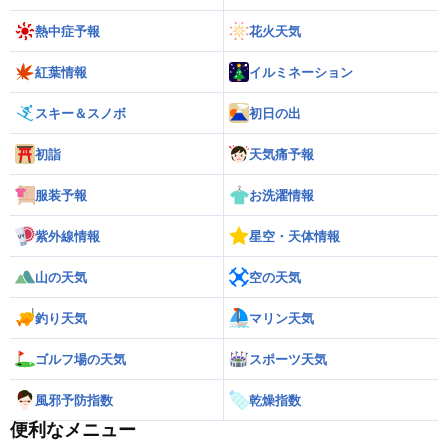
熱中症予報
花火天気
紅葉情報
イルミネーション
スキー＆スノボ
初日の出
初詣
天気痛予報
服装予報
お洗濯情報
紫外線情報
星空・天体情報
山の天気
空の天気
釣り天気
マリン天気
ゴルフ場の天気
スポーツ天気
風邪予防指数
乾燥指数
便利なメニュー