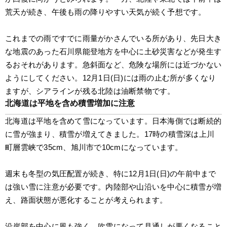
荒天が続き、午後も雨の降りやすい天気が続く予想です。
これまでの雨ですでに雨量がかさんでいる所があり、先日大き
な地震のあった石川県能登地方を中心に土砂災害などが発生す
るおそれがあります。急斜面など、危険な場所には近づかない
ようにしてください。12月1日(日)には雨の止む所が多くなり
ますが、シアラインが残る北陸は油断禁物です。
北海道は平地を含め積雪増加に注意
北海道は平地を含めて雪になっています。日本海側では断続的
に雪が強まり、積雪が増えてきました。17時の積雪深は上川
町層雲峡で35cm、旭川市で10cmになっています。
週末も冬型の気圧配置が続き、特に12月1日(日)の午前中まで
は強い雪に注意が必要です。内陸部や山沿いを中心に積雪が増
え、路面状態が悪化することが考えられます。
沿岸部を中心に風も強く、吹雪になって見通しが悪くなること