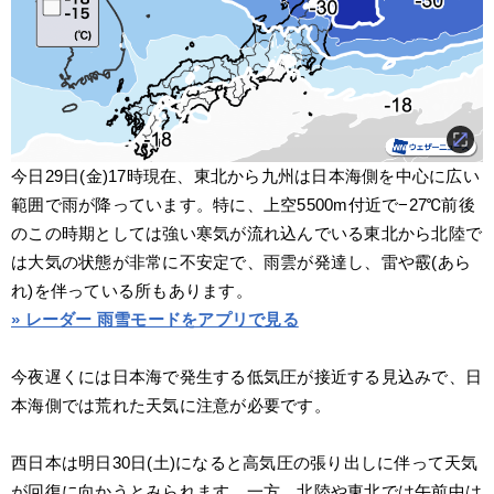
今日29日(金)17時現在、東北から九州は日本海側を中心に広い
範囲で雨が降っています。特に、上空5500m付近で−27℃前後
のこの時期としては強い寒気が流れ込んでいる東北から北陸で
は大気の状態が非常に不安定で、雨雲が発達し、雷や霰(あら
れ)を伴っている所もあります。
» レーダー 雨雪モードをアプリで見る
今夜遅くには日本海で発生する低気圧が接近する見込みで、日
本海側では荒れた天気に注意が必要です。
西日本は明日30日(土)になると高気圧の張り出しに伴って天気
が回復に向かうとみられます。一方、北陸や東北では午前中は