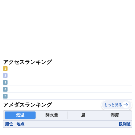
アクセスランキング
1
2
3
4
5
アメダスランキング
もっと見る
気温
降水量
風
湿度
順位
地点
観測値