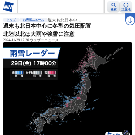
検索
現在地
雨雲レーダー
台風情報
週末も北日本中…
地震情報
警報・注意報
2週間天気
ラ
トップ
お天気ニュース
週末も北日本中心に冬型の気圧配置
北陸以北は大雨や強雪に注意
2024-11-29 17:26 ウェザーニュース