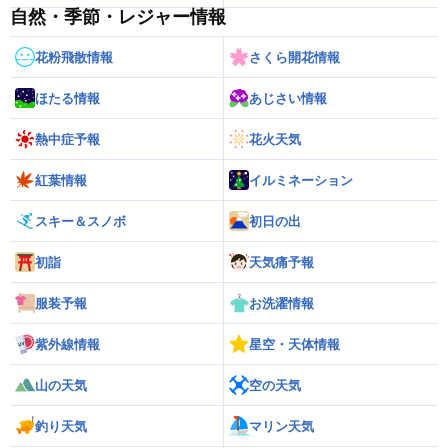
自然・季節・レジャー情報
花粉飛散情報
さくら開花情報
ほたる情報
あじさい情報
熱中症予報
花火天気
紅葉情報
イルミネーション
スキー＆スノボ
初日の出
初詣
天気痛予報
服装予報
お洗濯情報
紫外線情報
星空・天体情報
山の天気
空の天気
釣り天気
マリン天気