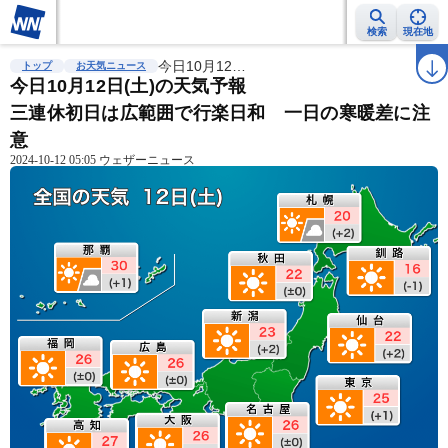
検索
現在地
雨雲レーダー
台風情報
今日10月12…
地震情報
警報・注意報
2週間天気
ラ
トップ
お天気ニュース
今日10月12日(土)の天気予報
三連休初日は広範囲で行楽日和 一日の寒暖差に注
意
2024-10-12 05:05 ウェザーニュース