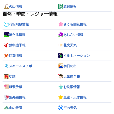
火山情報
避難情報
自然・季節・レジャー情報
花粉飛散情報
さくら開花情報
ほたる情報
あじさい情報
熱中症予報
花火天気
紅葉情報
イルミネーション
スキー＆スノボ
初日の出
初詣
天気痛予報
服装予報
お洗濯情報
紫外線情報
星空・天体情報
山の天気
空の天気