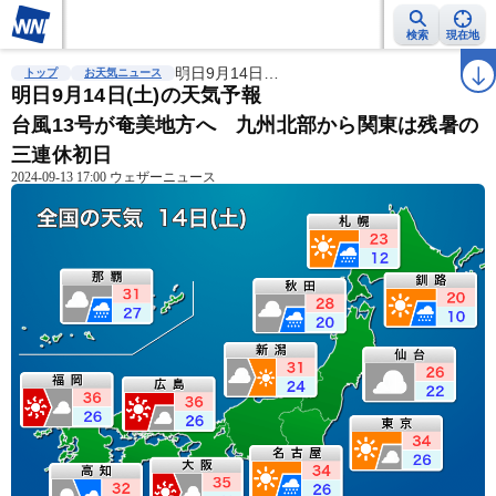
検索
現在地
雨雲レーダー
台風情報
明日9月14日…
地震情報
警報・注意報
2週間天気
ラ
トップ
お天気ニュース
明日9月14日(土)の天気予報
台風13号が奄美地方へ 九州北部から関東は残暑の
三連休初日
2024-09-13 17:00 ウェザーニュース