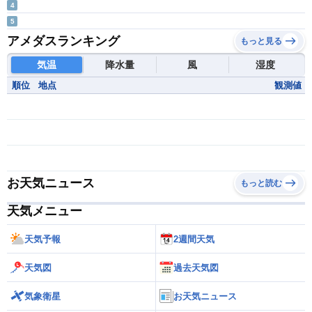
4
5
アメダスランキング
もっと見る
気温
降水量
風
湿度
順位
地点
観測値
お天気ニュース
もっと読む
天気メニュー
天気予報
2週間天気
天気図
過去天気図
気象衛星
お天気ニュース