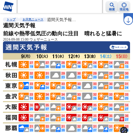
検索
現在地
雨雲レーダー
台風情報
週間天気予報…
地震情報
警報・注意報
2週間天気
ラ
トップ
お天気ニュース
週間天気予報
前線や熱帯低気圧の動向に注目 晴れると猛暑に
2024-09-08 15:00 ウェザーニュース