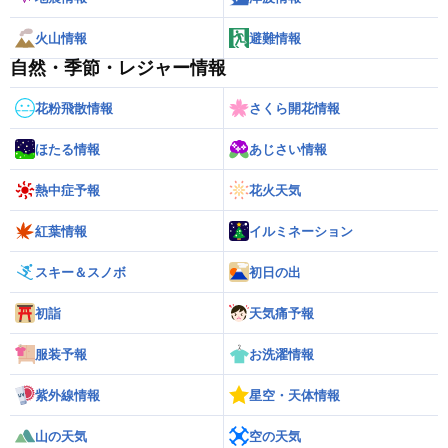
火山情報
避難情報
自然・季節・レジャー情報
花粉飛散情報
さくら開花情報
ほたる情報
あじさい情報
熱中症予報
花火天気
紅葉情報
イルミネーション
スキー＆スノボ
初日の出
初詣
天気痛予報
服装予報
お洗濯情報
紫外線情報
星空・天体情報
山の天気
空の天気