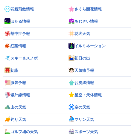
花粉飛散情報
さくら開花情報
ほたる情報
あじさい情報
熱中症予報
花火天気
紅葉情報
イルミネーション
スキー＆スノボ
初日の出
初詣
天気痛予報
服装予報
お洗濯情報
紫外線情報
星空・天体情報
山の天気
空の天気
釣り天気
マリン天気
ゴルフ場の天気
スポーツ天気