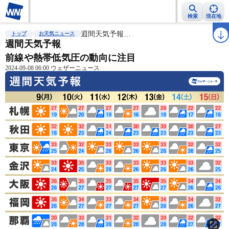
検索
現在地
雨雲レーダー
台風情報
週間天気予報…
地震情報
警報・注意報
2週間天気
ラ
トップ
お天気ニュース
週間天気予報
前線や熱帯低気圧の動向に注目
2024-09-08 06:00 ウェザーニュース