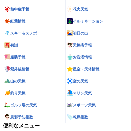
熱中症予報
花火天気
紅葉情報
イルミネーション
スキー＆スノボ
初日の出
初詣
天気痛予報
服装予報
お洗濯情報
紫外線情報
星空・天体情報
山の天気
空の天気
釣り天気
マリン天気
ゴルフ場の天気
スポーツ天気
風邪予防指数
乾燥指数
便利なメニュー