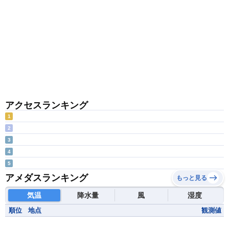
アクセスランキング
1
2
3
4
5
アメダスランキング
もっと見る
気温
降水量
風
湿度
順位
地点
観測値