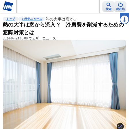
検索
現在地
雨雲レーダー
台風情報
熱の大半は窓か…
地震情報
警報・注意報
2週間天気
ラ
トップ
お天気ニュース
熱の大半は窓から流入？ 冷房費を削減するための
窓際対策とは
2024-07-23 10:00 ウェザーニュース