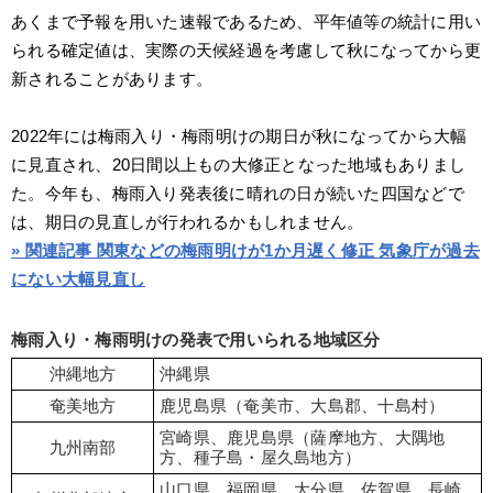
あくまで予報を用いた速報であるため、平年値等の統計に用い
られる確定値は、実際の天候経過を考慮して秋になってから更
新されることがあります。
2022年には梅雨入り・梅雨明けの期日が秋になってから大幅
に見直され、20日間以上もの大修正となった地域もありまし
た。今年も、梅雨入り発表後に晴れの日が続いた四国などで
は、期日の見直しが行われるかもしれません。
» 関連記事 関東などの梅雨明けが1か月遅く修正 気象庁が過去
にない大幅見直し
梅雨入り・梅雨明けの発表で用いられる地域区分
沖縄地方
沖縄県
奄美地方
鹿児島県（奄美市、大島郡、十島村）
宮崎県、鹿児島県（薩摩地方、大隅地
九州南部
方、種子島・屋久島地方）
山口県、福岡県、大分県、佐賀県、長崎