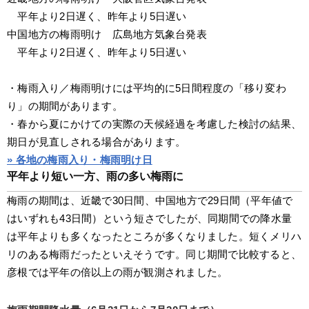
　平年より2日遅く、昨年より5日遅い
中国地方の梅雨明け　広島地方気象台発表
　平年より2日遅く、昨年より5日遅い
・梅雨入り／梅雨明けには平均的に5日間程度の「移り変わ
り」の期間があります。
・春から夏にかけての実際の天候経過を考慮した検討の結果、
期日が見直しされる場合があります。
» 各地の梅雨入り・梅雨明け日
平年より短い一方、雨の多い梅雨に
梅雨の期間は、近畿で30日間、中国地方で29日間（平年値で
はいずれも43日間）という短さでしたが、同期間での降水量
は平年よりも多くなったところが多くなりました。短くメリハ
リのある梅雨だったといえそうです。同じ期間で比較すると、
彦根では平年の倍以上の雨が観測されました。