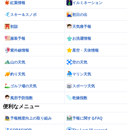
紅葉情報
イルミネーション
スキー＆スノボ
初日の出
初詣
天気痛予報
服装予報
お洗濯情報
紫外線情報
星空・天体情報
山の天気
空の天気
釣り天気
マリン天気
ゴルフ場の天気
スポーツ天気
風邪予防指数
乾燥指数
便利なメニュー
予報精度向上の取り組み
予報に関するFAQ