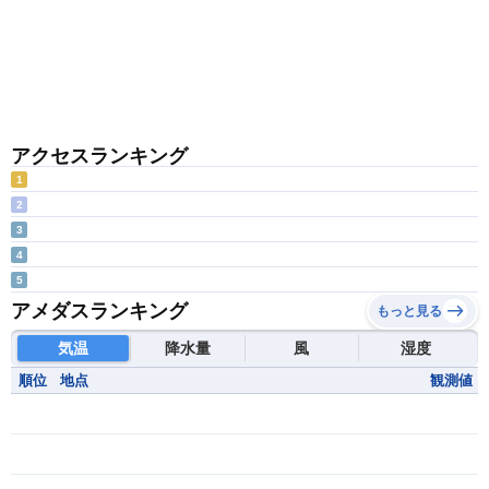
アクセスランキング
1
2
3
4
5
アメダスランキング
もっと見る
気温
降水量
風
湿度
順位
地点
観測値