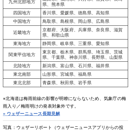
九州北部地方
県、熊本県
四国地方
香川県、愛媛県、徳島県、高知県
中国地方
鳥取県、島根県、岡山県、広島県
京都府、大阪府、兵庫県、奈良県、滋賀
近畿地方
県、和歌山県
東海地方
静岡県、岐阜県、三重県、愛知県
東京都、栃木県、群馬県、埼玉県、茨城
関東甲信地方
県、千葉県、神奈川県、長野県、山梨県
北陸地方
新潟県、富山県、石川県、福井県
東北南部
山形県、宮城県、福島県
東北北部
青森県、秋田県、岩手県
※北海道は梅雨前線の影響が明瞭にならないため、気象庁の梅
雨入り／梅雨明けの発表対象外です。
» ウェザーニュース長期見解
写真：ウェザーリポート（ウェザーニュースアプリからの投