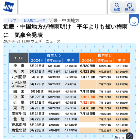
検索
現在地
雨雲レーダー
台風情報
近畿・中国地方…
地震情報
警報・注意報
2週間天気
ラ
トップ
お天気ニュース
近畿・中国地方が梅雨明け 平年よりも短い梅雨
に 気象台発表
2024-07-21 11:00 ウェザーニュース