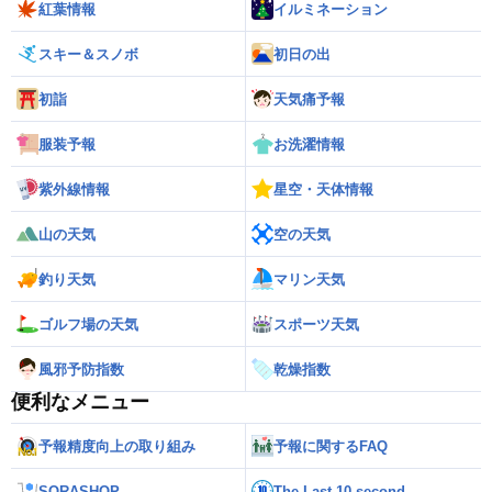
紅葉情報
イルミネーション
スキー＆スノボ
初日の出
初詣
天気痛予報
服装予報
お洗濯情報
紫外線情報
星空・天体情報
山の天気
空の天気
釣り天気
マリン天気
ゴルフ場の天気
スポーツ天気
風邪予防指数
乾燥指数
便利なメニュー
予報精度向上の取り組み
予報に関するFAQ
SORASHOP
The Last 10-second