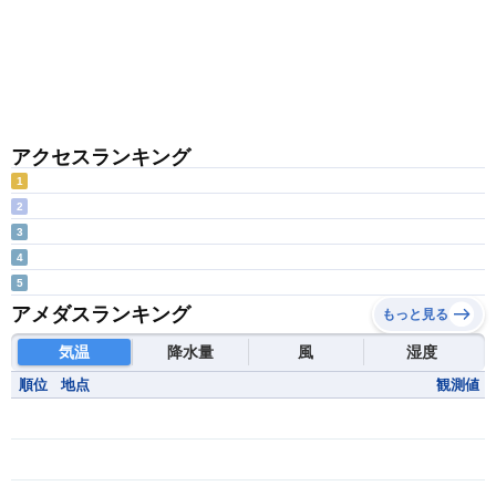
アクセスランキング
1
2
3
4
5
アメダスランキング
もっと見る
気温
降水量
風
湿度
順位
地点
観測値