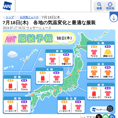
検索
現在地
雨雲レーダー
台風情報
7月18日(木…
地震情報
警報・注意報
2週間天気
ラ
トップ
お天気ニュース
7月18日(木) 各地の気温変化と最適な服装
2024-07-17 16:52 ウェザーニュース
シェアする