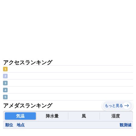
アクセスランキング
1
2
3
4
5
アメダスランキング
もっと見る
気温
降水量
風
湿度
順位
地点
観測値