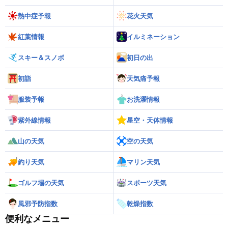
熱中症予報
花火天気
紅葉情報
イルミネーション
スキー＆スノボ
初日の出
初詣
天気痛予報
服装予報
お洗濯情報
紫外線情報
星空・天体情報
山の天気
空の天気
釣り天気
マリン天気
ゴルフ場の天気
スポーツ天気
風邪予防指数
乾燥指数
便利なメニュー