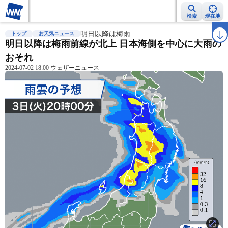
検索
現在地
雨雲レーダー
台風情報
明日以降は梅雨…
地震情報
警報・注意報
2週間天気
ラ
トップ
お天気ニュース
明日以降は梅雨前線が北上 日本海側を中心に大雨の
おそれ
2024-07-02 18:00 ウェザーニュース