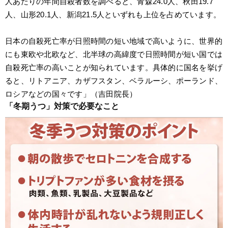
人あたりの年間自殺者数を調べると、青森24.0人、秋田19.7
人、山形20.1人、新潟21.5人といずれも上位を占めています。
日本の自殺死亡率が日照時間の短い地域で高いように、世界的
にも東欧や北欧など、北半球の高緯度で日照時間が短い国では
自殺死亡率の高いことが知られています。具体的に国名を挙げ
ると、リトアニア、カザフスタン、ベラルーシ、ポーランド、
ロシアなどの国々です」（吉田院長）
「冬期うつ」対策で必要なこと