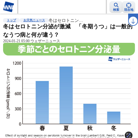
検索
現在地
雨雲レーダー
台風情報
冬はセロトニン…
地震情報
警報・注意報
2週間天気
ラ
トップ
お天気ニュース
冬はセロトニン分泌が激減 「冬期うつ」は一般的
なうつ病と何が違う？
2024-01-21 05:00 ウェザーニュース