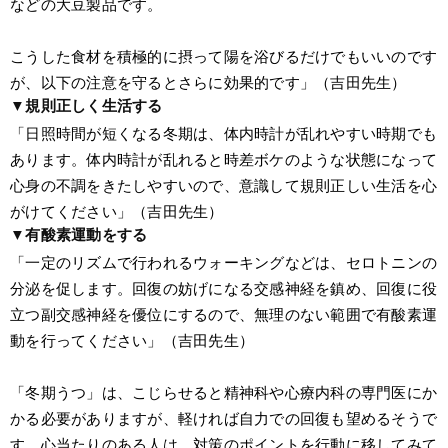
などの大豆製品です。
こうした食材を積極的に摂って陽を浴びるだけでもいいのです
が、以下の注意を守るとさらに効果的です」（吉田先生）
▼規則正しく生活する
「日照時間が短くなる冬期は、体内時計が乱れやすい時期でも
あります。体内時計が乱れると時差ボケのような状態になって
心身の不調をきたしやすいので、意識して規則正しい生活を心
がけてください」（吉田先生）
▼有酸素運動をする
「一定のリズムで行われるウォーキングなどは、セロトニンの
分泌を促します。回復の妨げになる交感神経を鎮め、回復に役
立つ副交感神経を優位にするので、無理のない範囲で有酸素運
動を行ってください」（吉田先生）
「冬期うつ」は、こじらせると精神科や心療内科の専門医にか
かる必要がありますが、軽ければ自力での回復も望めるそうで
す。心当たりのある人は、対策のポイントを行動に移してみて