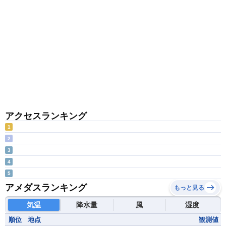
アクセスランキング
1
2
3
4
5
アメダスランキング
もっと見る
気温
降水量
風
湿度
順位
地点
観測値