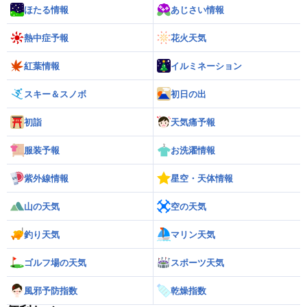
ほたる情報
あじさい情報
熱中症予報
花火天気
紅葉情報
イルミネーション
スキー＆スノボ
初日の出
初詣
天気痛予報
服装予報
お洗濯情報
紫外線情報
星空・天体情報
山の天気
空の天気
釣り天気
マリン天気
ゴルフ場の天気
スポーツ天気
風邪予防指数
乾燥指数