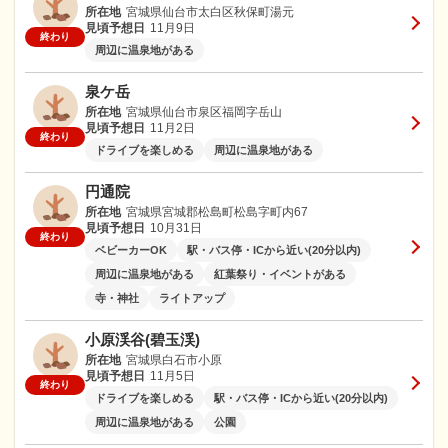
所在地
宮城県仙台市太白区秋保町湯元
見頃予想日
11月9日
終わり
周辺に温泉地がある
泉ケ岳
所在地
宮城県仙台市泉区福岡字岳山
見頃予想日
11月2日
終わり
ドライブを楽しめる
周辺に温泉地がある
円通院
所在地
宮城県宮城郡松島町松島字町内67
見頃予想日
10月31日
終わり
ベビーカーOK
駅・バス停・ICから近い(20分以内)
周辺に温泉地がある
紅葉祭り・イベントがある
寺・神社
ライトアップ
小原渓谷(碧玉渓)
所在地
宮城県白石市小原
見頃予想日
11月5日
終わり
ドライブを楽しめる
駅・バス停・ICから近い(20分以内)
周辺に温泉地がある
公園