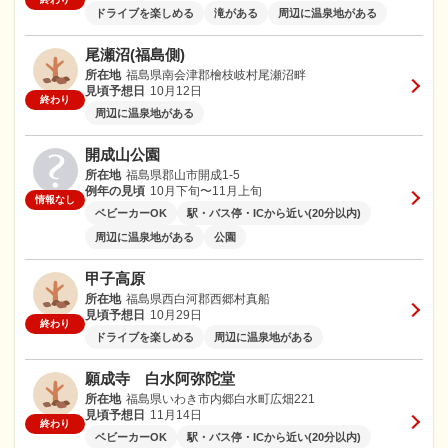
ドライブを楽しめる
滝がある
周辺に温泉地がある
尾瀬沼(福島側)
所在地
福島県南会津郡檜枝岐村尾瀬沼畔
見頃予想日
10月12日
終わり
周辺に温泉地がある
開成山公園
所在地
福島県郡山市開成1-5
例年の見頃
10月下旬〜11月上旬
情報なし
ベビーカーOK
駅・バス停・ICから近い(20分以内)
周辺に温泉地がある
公園
甲子高原
所在地
福島県西白河郡西郷村真船
見頃予想日
10月29日
終わり
ドライブを楽しめる
周辺に温泉地がある
願成寺 白水阿弥陀堂
所在地
福島県いわき市内郷白水町広畑221
見頃予想日
11月14日
終わり
ベビーカーOK
駅・バス停・ICから近い(20分以内)