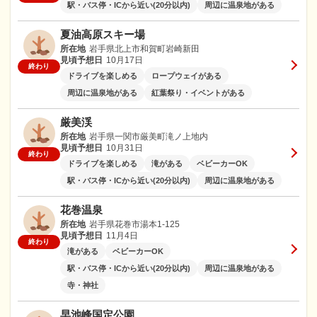
駅・バス停・ICから近い(20分以内)
周辺に温泉地がある
夏油高原スキー場
所在地
岩手県北上市和賀町岩崎新田
見頃予想日
10月17日
終わり
ドライブを楽しめる
ロープウェイがある
周辺に温泉地がある
紅葉祭り・イベントがある
厳美渓
所在地
岩手県一関市厳美町滝ノ上地内
見頃予想日
10月31日
終わり
ドライブを楽しめる
滝がある
ベビーカーOK
駅・バス停・ICから近い(20分以内)
周辺に温泉地がある
花巻温泉
所在地
岩手県花巻市湯本1-125
見頃予想日
11月4日
終わり
滝がある
ベビーカーOK
駅・バス停・ICから近い(20分以内)
周辺に温泉地がある
寺・神社
早池峰国定公園