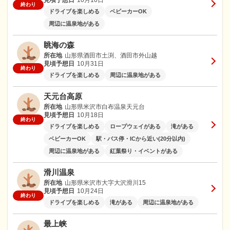
見頃予想日
10月10日
終わり
ドライブを楽しめる
ベビーカーOK
周辺に温泉地がある
眺海の森
所在地
山形県酒田市土渕、酒田市外山越
見頃予想日
10月31日
終わり
ドライブを楽しめる
周辺に温泉地がある
天元台高原
所在地
山形県米沢市白布温泉天元台
見頃予想日
10月18日
終わり
ドライブを楽しめる
ロープウェイがある
滝がある
ベビーカーOK
駅・バス停・ICから近い(20分以内)
周辺に温泉地がある
紅葉祭り・イベントがある
滑川温泉
所在地
山形県米沢市大字大沢滑川15
見頃予想日
10月24日
終わり
ドライブを楽しめる
滝がある
周辺に温泉地がある
最上峡