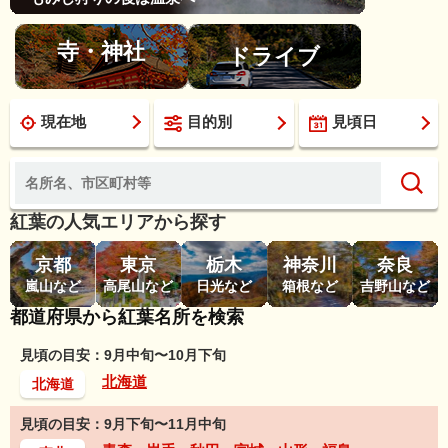
寺・神社
ドライブ
現在地
目的別
見頃日
紅葉の人気エリアから探す
京都
東京
栃木
神奈川
奈良
嵐山など
高尾山など
日光など
箱根など
吉野山など
都道府県から紅葉名所を検索
見頃の目安：9月中旬〜10月下旬
北海道
北海道
見頃の目安：9月下旬〜11月中旬