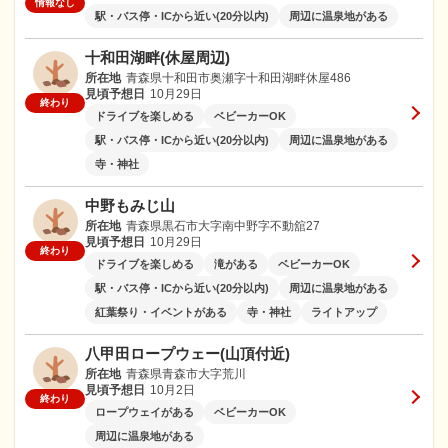
情報なし
駅・バス停・ICから近い(20分以内)
周辺に温泉地がある
十和田湖畔(休屋周辺)
所在地
青森県十和田市奥瀬字十和田湖畔休屋486
見頃予想日
10月29日
終わり
ドライブを楽しめる
ベビーカーOK
駅・バス停・ICから近い(20分以内)
周辺に温泉地がある
寺・神社
中野もみじ山
所在地
青森県黒石市大字南中野字不動舘27
見頃予想日
10月29日
終わり
ドライブを楽しめる
滝がある
ベビーカーOK
駅・バス停・ICから近い(20分以内)
周辺に温泉地がある
紅葉祭り・イベントがある
寺・神社
ライトアップ
八甲田ロープウェー(山頂付近)
所在地
青森県青森市大字荒川
見頃予想日
10月2日
終わり
ロープウェイがある
ベビーカーOK
周辺に温泉地がある