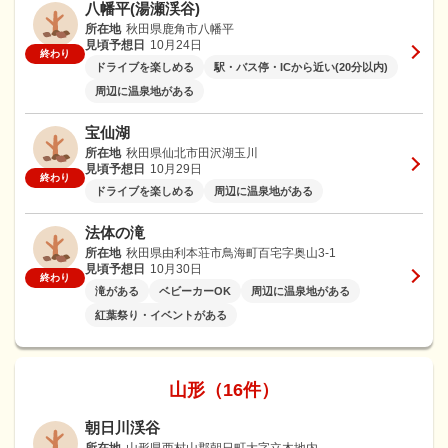
八幡平(湯瀬渓谷)
所在地
秋田県鹿角市八幡平
見頃予想日
10月24日
終わり
ドライブを楽しめる
駅・バス停・ICから近い(20分以内)
周辺に温泉地がある
宝仙湖
所在地
秋田県仙北市田沢湖玉川
見頃予想日
10月29日
終わり
ドライブを楽しめる
周辺に温泉地がある
法体の滝
所在地
秋田県由利本荘市鳥海町百宅字奥山3-1
見頃予想日
10月30日
終わり
滝がある
ベビーカーOK
周辺に温泉地がある
紅葉祭り・イベントがある
山形（16件）
朝日川渓谷