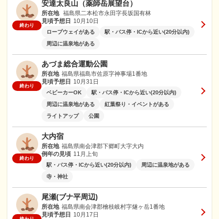
安達太良山（薬師岳展望台）
所在地
福島県二本松市永田字長坂国有林
見頃予想日
10月10日
終わり
ロープウェイがある
駅・バス停・ICから近い(20分以内)
周辺に温泉地がある
あづま総合運動公園
所在地
福島県福島市佐原字神事場1番地
見頃予想日
10月31日
終わり
ベビーカーOK
駅・バス停・ICから近い(20分以内)
周辺に温泉地がある
紅葉祭り・イベントがある
ライトアップ
公園
大内宿
所在地
福島県南会津郡下郷町大字大内
例年の見頃
11月上旬
終わり
駅・バス停・ICから近い(20分以内)
周辺に温泉地がある
寺・神社
尾瀬(ブナ平周辺)
所在地
福島県南会津郡檜枝岐村字燧ヶ岳1番地
見頃予想日
10月17日
終わり