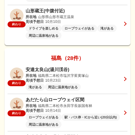
山形蔵王(中腹付近)
所在地
山形県山形市蔵王温泉
見頃予想日
10月10日
終わり
ドライブを楽しめる
ロープウェイがある
滝がある
周辺に温泉地がある
福島（28件）
安達太良山(湯川渓谷)
所在地
福島県二本松市塩沢字茱黄塚山
見頃予想日
10月23日
終わり
滝がある
周辺に温泉地がある
あだたら山ロープウェイ区間
所在地
福島県二本松市永田字長坂国有林
見頃予想日
10月14日
終わり
ロープウェイがある
駅・バス停・ICから近い(20分以内)
周辺に温泉地がある