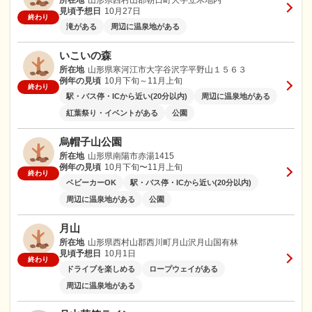
所在地
山形県西村山郡朝日町大字立木地内
見頃予想日
10月27日
終わり
滝がある
周辺に温泉地がある
いこいの森
所在地
山形県寒河江市大字谷沢字平野山１５６３
例年の見頃
10月下旬～11月上旬
終わり
駅・バス停・ICから近い(20分以内)
周辺に温泉地がある
紅葉祭り・イベントがある
公園
烏帽子山公園
所在地
山形県南陽市赤湯1415
例年の見頃
10月下旬〜11月上旬
終わり
ベビーカーOK
駅・バス停・ICから近い(20分以内)
周辺に温泉地がある
公園
月山
所在地
山形県西村山郡西川町月山沢月山国有林
見頃予想日
10月1日
終わり
ドライブを楽しめる
ロープウェイがある
周辺に温泉地がある