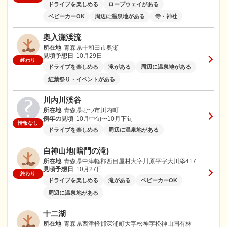
ドライブを楽しめる
ロープウェイがある
ベビーカーOK
周辺に温泉地がある
寺・神社
奥入瀬渓流
所在地
青森県十和田市奥瀬
見頃予想日
10月29日
終わり
ドライブを楽しめる
滝がある
周辺に温泉地がある
紅葉祭り・イベントがある
川内川渓谷
所在地
青森県むつ市川内町
例年の見頃
10月中旬〜10月下旬
情報なし
ドライブを楽しめる
周辺に温泉地がある
白神山地(暗門の滝)
所在地
青森県中津軽郡西目屋村大字川原平字大川添417
見頃予想日
10月27日
終わり
ドライブを楽しめる
滝がある
ベビーカーOK
周辺に温泉地がある
十二湖
所在地
青森県西津軽郡深浦町大字松神字松神山国有林