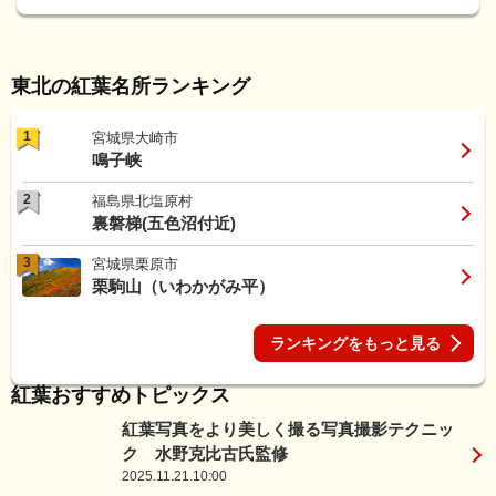
東北の紅葉名所ランキング
1
宮城県大崎市
鳴子峡
2
福島県北塩原村
裏磐梯(五色沼付近)
3
宮城県栗原市
栗駒山（いわかがみ平）
ランキングをもっと見る
紅葉おすすめトピックス
紅葉写真をより美しく撮る写真撮影テクニッ
ク 水野克比古氏監修
2025.11.21.10:00