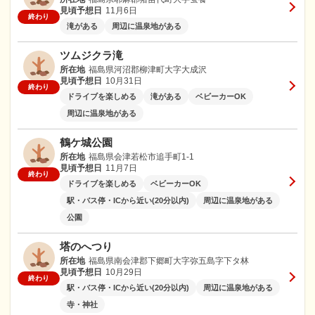
見頃予想日
11月6日
終わり
滝がある
周辺に温泉地がある
ツムジクラ滝
所在地
福島県河沼郡柳津町大字大成沢
見頃予想日
10月31日
終わり
ドライブを楽しめる
滝がある
ベビーカーOK
周辺に温泉地がある
鶴ケ城公園
所在地
福島県会津若松市追手町1-1
見頃予想日
11月7日
終わり
ドライブを楽しめる
ベビーカーOK
駅・バス停・ICから近い(20分以内)
周辺に温泉地がある
公園
塔のへつり
所在地
福島県南会津郡下郷町大字弥五島字下タ林
見頃予想日
10月29日
終わり
駅・バス停・ICから近い(20分以内)
周辺に温泉地がある
寺・神社