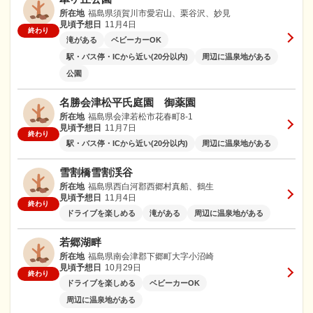
所在地
福島県須賀川市愛宕山、栗谷沢、妙見
見頃予想日
11月4日
終わり
滝がある
ベビーカーOK
駅・バス停・ICから近い(20分以内)
周辺に温泉地がある
公園
名勝会津松平氏庭園 御薬園
所在地
福島県会津若松市花春町8-1
見頃予想日
11月7日
終わり
駅・バス停・ICから近い(20分以内)
周辺に温泉地がある
雪割橋雪割渓谷
所在地
福島県西白河郡西郷村真船、鶴生
見頃予想日
11月4日
終わり
ドライブを楽しめる
滝がある
周辺に温泉地がある
若郷湖畔
所在地
福島県南会津郡下郷町大字小沼崎
見頃予想日
10月29日
終わり
ドライブを楽しめる
ベビーカーOK
周辺に温泉地がある