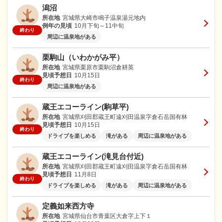
潟沼
所在地
宮城県大崎市鳴子温泉湯元地内
例年の見頃
10月下旬～11中旬
終わり
周辺に温泉地がある
栗駒山（いわかがみ平）
所在地
宮城県栗原市栗駒沼倉耕英
見頃予想日
10月15日
終わり
周辺に温泉地がある
蔵王エコーライン(駒草平)
所在地
宮城県刈田郡蔵王町遠刈田温泉字倉石岳国有林
見頃予想日
10月15日
終わり
ドライブを楽しめる
滝がある
周辺に温泉地がある
蔵王エコーライン(滝見台付近)
所在地
宮城県刈田郡蔵王町遠刈田温泉字倉石岳国有林
見頃予想日
11月8日
終わり
ドライブを楽しめる
滝がある
周辺に温泉地がある
定義如来西方寺
所在地
宮城県仙台市青葉区大倉字上下１