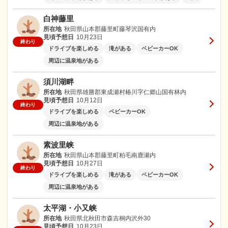
白神藤里
所在地
秋田県山本郡藤里町藤琴沢国有内
見頃予想日
10月23日
終わり
ドライブを楽しめる
滝がある
ベビーカーOK
周辺に温泉地がある
須川湖畔
所在地
秋田県雄勝郡東成瀬村椿川字仁郷山国有林内
見頃予想日
10月12日
終わり
ドライブを楽しめる
ベビーカーOK
周辺に温泉地がある
素波里峡
所在地
秋田県山本郡藤里町粕毛南鹿瀬内
見頃予想日
10月27日
終わり
ドライブを楽しめる
滝がある
ベビーカーOK
周辺に温泉地がある
太平湖・小又峡
所在地
秋田県北秋田市森吉桐内沢外30
見頃予想日
10月23日