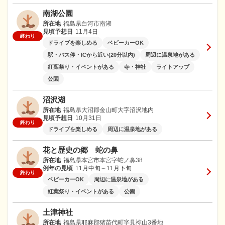
南湖公園
所在地
福島県白河市南湖
見頃予想日
11月4日
終わり
ドライブを楽しめる
ベビーカーOK
駅・バス停・ICから近い(20分以内)
周辺に温泉地がある
紅葉祭り・イベントがある
寺・神社
ライトアップ
公園
沼沢湖
所在地
福島県大沼郡金山町大字沼沢地内
見頃予想日
10月31日
終わり
ドライブを楽しめる
周辺に温泉地がある
花と歴史の郷 蛇の鼻
所在地
福島県本宮市本宮字蛇ノ鼻38
例年の見頃
11月中旬～11月下旬
終わり
ベビーカーOK
周辺に温泉地がある
紅葉祭り・イベントがある
公園
土津神社
所在地
福島県耶麻郡猪苗代町字見祢山3番地