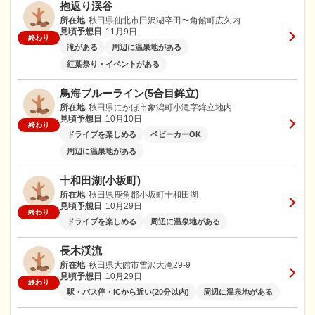
抱返り渓谷
所在地
秋田県仙北市田沢湖卒田〜角館町広久内
見頃予想日
11月9日
終わり
滝がある
周辺に温泉地がある
紅葉祭り・イベントがある
鳥海ブルーライン(5合目鉾立)
所在地
秋田県にかほ市象潟町小滝字鉾立地内
見頃予想日
10月10日
終わり
ドライブを楽しめる
ベビーカーOK
周辺に温泉地がある
十和田湖(小坂町)
所在地
秋田県鹿角郡小坂町十和田湖
見頃予想日
10月29日
終わり
ドライブを楽しめる
周辺に温泉地がある
長木渓流
所在地
秋田県大館市雪沢大滝29-9
見頃予想日
10月29日
終わり
駅・バス停・ICから近い(20分以内)
周辺に温泉地がある