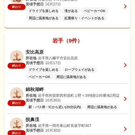
見頃予想日
10月27日
終わり
ドライブを楽しめる
滝がある
ベビーカーOK
周辺に温泉地がある
紅葉祭り・イベントがある
岩手（9件）
安比高原
所在地
岩手県八幡平市安比高原
見頃予想日
10月17日
終わり
ドライブを楽しめる
ロープウェイがある
ベビーカーOK
周辺に温泉地がある
錦秋湖畔
所在地
岩手県和賀郡西和賀町上野々39地割195番地2周辺
見頃予想日
10月30日
終わり
駅・バス停・ICから近い(20分以内)
周辺に温泉地がある
猊鼻渓
所在地
岩手県一関市東山町長坂字町467
見頃予想日
10月30日
終わり