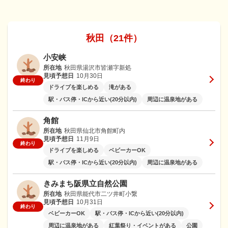
秋田（21件）
小安峡
所在地
秋田県湯沢市皆瀬字新処
見頃予想日
10月30日
終わり
ドライブを楽しめる
滝がある
駅・バス停・ICから近い(20分以内)
周辺に温泉地がある
角館
所在地
秋田県仙北市角館町内
見頃予想日
11月9日
終わり
ドライブを楽しめる
ベビーカーOK
駅・バス停・ICから近い(20分以内)
周辺に温泉地がある
きみまち阪県立自然公園
所在地
秋田県能代市二ツ井町小繋
見頃予想日
10月31日
終わり
ベビーカーOK
駅・バス停・ICから近い(20分以内)
周辺に温泉地がある
紅葉祭り・イベントがある
公園