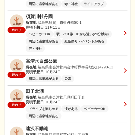
周辺に温泉地がある
寺・神社
ライトアップ
須賀川牡丹園
所在地
福島県須賀川市牡丹園80-1
見頃予想日
11月11日
終わり
ベビーカーOK
駅・バス停・ICから近い(20分以内)
周辺に温泉地がある
紅葉祭り・イベントがある
寺・神社
高清水自然公園
所在地
福島県南会津郡南会津町界字長地沢口4298-12
見頃予想日
10月24日
終わり
周辺に温泉地がある
公園
田子倉湖
所在地
福島県南会津郡只見町田子倉
見頃予想日
10月24日
終わり
ドライブを楽しめる
滝がある
ベビーカーOK
周辺に温泉地がある
達沢不動滝
所在地
福島県耶麻郡猪苗代町大字蚕養