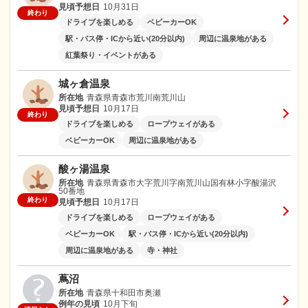
見頃予想日
10月31日
終わり
ドライブを楽しめる
ベビーカーOK
駅・バス停・ICから近い(20分以内)
周辺に温泉地がある
紅葉祭り・イベントがある
城ヶ倉温泉
所在地
青森県青森市荒川南荒川山
見頃予想日
10月17日
終わり
ドライブを楽しめる
ロープウェイがある
ベビーカーOK
周辺に温泉地がある
酸ヶ湯温泉
所在地
青森県青森市大字荒川字南荒川山国有林小字酸湯沢
50番地
終わり
見頃予想日
10月17日
ドライブを楽しめる
ロープウェイがある
ベビーカーOK
駅・バス停・ICから近い(20分以内)
周辺に温泉地がある
寺・神社
蔦沼
所在地
青森県十和田市奥瀬
例年の見頃
10月下旬