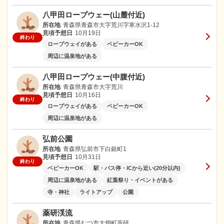
八甲田ロープウェー(山麓付近)
所在地
青森県青森市大字荒川字寒水沢1-12
見頃予想日
10月19日
終わり
ロープウェイがある
ベビーカーOK
周辺に温泉地がある
八甲田ロープウェー(中腹付近)
所在地
青森県青森市大字荒川
見頃予想日
10月16日
終わり
ロープウェイがある
ベビーカーOK
周辺に温泉地がある
弘前公園
所在地
青森県弘前市下白銀町1
見頃予想日
10月31日
終わり
ベビーカーOK
駅・バス停・ICから近い(20分以内)
周辺に温泉地がある
紅葉祭り・イベントがある
寺・神社
ライトアップ
公園
薬研渓流
所在地
青森県むつ市大畑町薬研