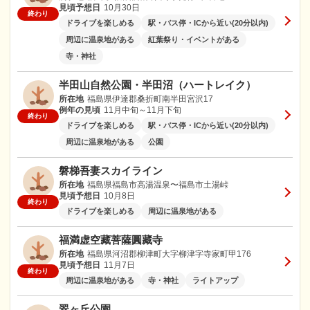
見頃予想日
10月30日
終わり
ドライブを楽しめる
駅・バス停・ICから近い(20分以内)
周辺に温泉地がある
紅葉祭り・イベントがある
寺・神社
半田山自然公園・半田沼（ハートレイク）
所在地
福島県伊達郡桑折町南半田宮沢17
例年の見頃
11月中旬～11月下旬
終わり
ドライブを楽しめる
駅・バス停・ICから近い(20分以内)
周辺に温泉地がある
公園
磐梯吾妻スカイライン
所在地
福島県福島市高湯温泉〜福島市土湯峠
見頃予想日
10月8日
終わり
ドライブを楽しめる
周辺に温泉地がある
福満虚空藏菩薩圓藏寺
所在地
福島県河沼郡柳津町大字柳津字寺家町甲176
見頃予想日
11月7日
終わり
周辺に温泉地がある
寺・神社
ライトアップ
翠ヶ丘公園