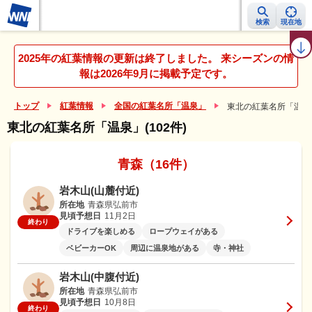
検索
現在地
紅葉レーダー
紅葉ニュース
京都 見頃カレンダー
名所ランキング
2025年の紅葉情報の更新は終了しました。 来シーズンの情
報は2026年9月に掲載予定です。
トップ
紅葉情報
全国の紅葉名所「温泉」
東北の紅葉名所「温泉
東北の紅葉名所「温泉」(102件)
青森（16件）
岩木山(山麓付近)
所在地
青森県弘前市
見頃予想日
11月2日
終わり
ドライブを楽しめる
ロープウェイがある
ベビーカーOK
周辺に温泉地がある
寺・神社
岩木山(中腹付近)
所在地
青森県弘前市
見頃予想日
10月8日
終わり