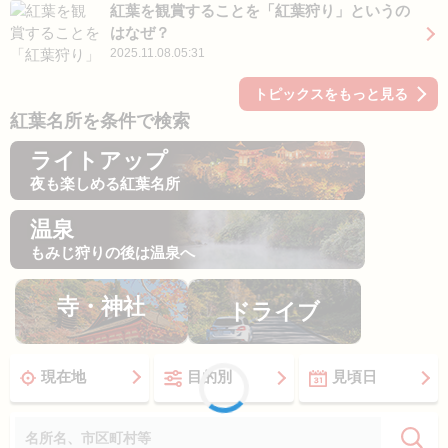
紅葉を観賞することを「紅葉狩り」というの
はなぜ？
2025.11.08.05:31
トピックスをもっと見る
紅葉名所を条件で検索
ライトアップ
夜も楽しめる紅葉名所
温泉
もみじ狩りの後は温泉へ
寺・神社
ドライブ
現在地
目的別
見頃日