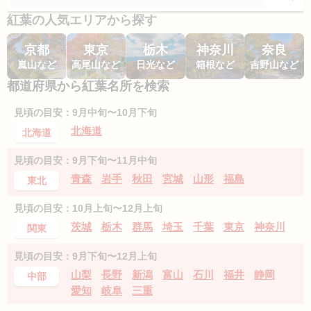
紅葉の人気エリアから探す
京都
東京
栃木
神奈川
奈良
嵐山など
高尾山など
日光など
箱根など
吉野山など
都道府県から紅葉名所を検索
見頃の目安：9月中旬〜10月下旬
北海道
北海道
見頃の目安：9月下旬〜11月中旬
青森
岩手
秋田
宮城
山形
福島
東北
見頃の目安：10月上旬〜12月上旬
茨城
栃木
群馬
埼玉
千葉
東京
神奈川
関東
見頃の目安：9月下旬〜12月上旬
山梨
長野
新潟
富山
石川
福井
静岡
中部
愛知
岐阜
三重