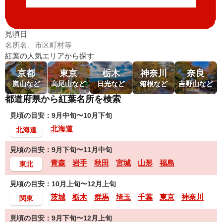
見頃日
紅葉の人気エリアから探す
京都
東京
栃木
神奈川
奈良
嵐山など
高尾山など
日光など
箱根など
吉野山など
都道府県から紅葉名所を検索
見頃の目安：9月中旬〜10月下旬
北海道
北海道
見頃の目安：9月下旬〜11月中旬
青森
岩手
秋田
宮城
山形
福島
東北
見頃の目安：10月上旬〜12月上旬
茨城
栃木
群馬
埼玉
千葉
東京
神奈川
関東
見頃の目安：9月下旬〜12月上旬