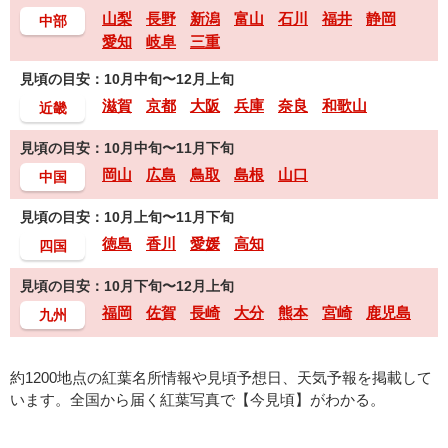
山梨
長野
新潟
富山
石川
福井
静岡
中部
愛知
岐阜
三重
見頃の目安：10月中旬〜12月上旬
滋賀
京都
大阪
兵庫
奈良
和歌山
近畿
見頃の目安：10月中旬〜11月下旬
岡山
広島
鳥取
島根
山口
中国
見頃の目安：10月上旬〜11月下旬
徳島
香川
愛媛
高知
四国
見頃の目安：10月下旬〜12月上旬
福岡
佐賀
長崎
大分
熊本
宮崎
鹿児島
九州
約1200地点の紅葉名所情報や見頃予想日、天気予報を掲載して
います。全国から届く紅葉写真で【今見頃】がわかる。