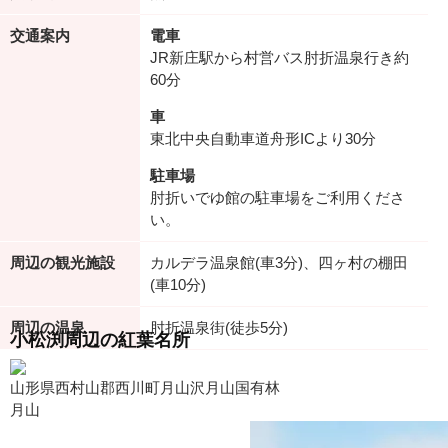
交通案内
電車
JR新庄駅から村営バス肘折温泉行き約
60分
車
東北中央自動車道舟形ICより30分
駐車場
肘折いでゆ館の駐車場をご利用くださ
い。
周辺の観光施設
カルデラ温泉館(車3分)、四ヶ村の棚田
(車10分)
周辺の温泉
肘折温泉街(徒歩5分)
小松渕周辺の紅葉名所
山形県西村山郡西川町月山沢月山国有林
月山