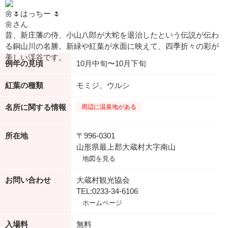
🌼🌷はっちー 🌷
🌼さん
昔、新庄藩の侍、小山八郎が大蛇を退治したという伝説が伝わ
る銅山川の名勝。新緑や紅葉が水面に映えて、四季折々の彩が
美しい渓谷です。
例年の見頃
10月中旬〜10月下旬
紅葉の種類
モミジ、ウルシ
名所に関する情報
周辺に温泉地がある
所在地
〒996-0301
山形県最上郡大蔵村大字南山
地図を見る
お問い合わせ
大蔵村観光協会
TEL:0233-34-6106
ホームページ
入場料
無料