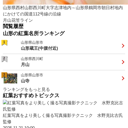
山形県西村山郡西川町大字志津地内～山形県鶴岡市朝日村地内
にかけての国道112号線の沿線
月山花笠ライン
閲覧履歴
山形の紅葉名所ランキング
1
山形県山形市
山形蔵王(中腹付近)
2
山形県西川町
月山
3
山形県山形市
山寺
ランキングをもっと見る
紅葉おすすめトピックス
紅葉写真をより美しく撮る写真撮影テクニック 水野克比古氏
監修
2025.11.21.10:00