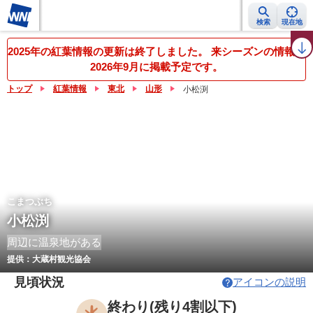
検索
現在地
紅葉レーダー
紅葉ニュース
京都 見頃カレンダー
名所ランキング
2025年の紅葉情報の更新は終了しました。 来シーズンの情報は
2026年9月に掲載予定です。
トップ
紅葉情報
東北
山形
小松渕
こまつぶち
小松渕
周辺に温泉地がある
提供：大蔵村観光協会
見頃状況
アイコンの説明
終わり(残り4割以下)