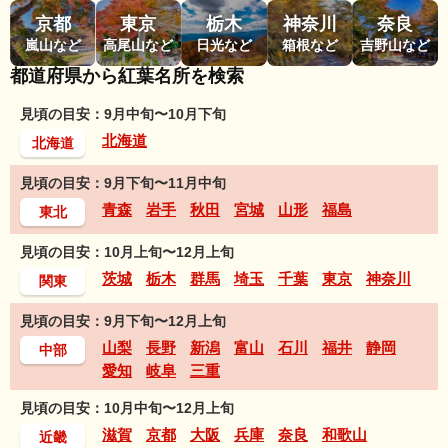
京都
東京
栃木
神奈川
奈良
嵐山など
高尾山など
日光など
箱根など
吉野山など
都道府県から紅葉名所を検索
見頃の目安：9月中旬〜10月下旬
北海道
北海道
見頃の目安：9月下旬〜11月中旬
青森
岩手
秋田
宮城
山形
福島
東北
見頃の目安：10月上旬〜12月上旬
茨城
栃木
群馬
埼玉
千葉
東京
神奈川
関東
見頃の目安：9月下旬〜12月上旬
山梨
長野
新潟
富山
石川
福井
静岡
中部
愛知
岐阜
三重
見頃の目安：10月中旬〜12月上旬
滋賀
京都
大阪
兵庫
奈良
和歌山
近畿