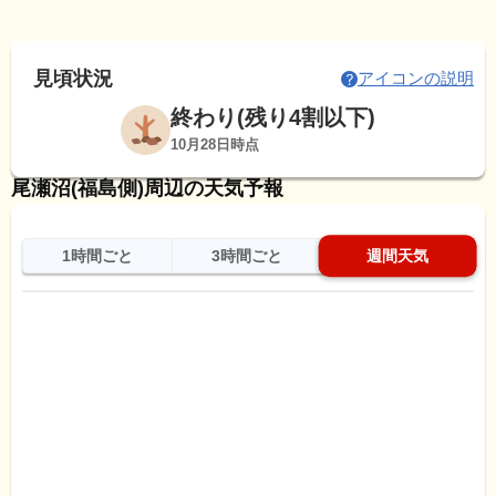
見頃状況
アイコンの説明
終わり(残り4割以下)
10月28日時点
尾瀬沼(福島側)周辺の天気予報
1時間ごと
3時間ごと
週間天気
日
天気
最高
最低
降水