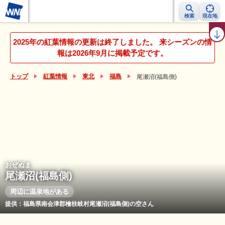
検索
現在地
紅葉レーダー
紅葉ニュース
京都 見頃カレンダー
名所ランキング
2025年の紅葉情報の更新は終了しました。 来シーズンの情
報は2026年9月に掲載予定です。
トップ
紅葉情報
東北
福島
尾瀬沼(福島側)
おぜぬま
尾瀬沼(福島側)
周辺に温泉地がある
提供：福島県南会津郡檜枝岐村尾瀬沼(福島側)の空さん