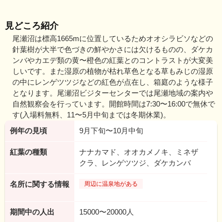
見どころ紹介
尾瀬沼は標高1665mに位置しているためオオシラビソなどの
針葉樹が大半で色づきの鮮やかさには欠けるものの、ダケカ
ンバやカエデ類の黄〜橙色の紅葉とのコントラストが大変美
しいです。また湿原の植物が枯れ草色となる草もみじの湿原
の中にレンゲツツジなどの紅色が点在し、箱庭のような様子
となります。尾瀬沼ビジターセンターでは尾瀬地域の案内や
自然観察会を行っています。開館時間は7:30〜16:00で無休で
す(入場料無料、11〜5月中旬までは冬期休業)。
例年の見頃
9月下旬〜10月中旬
紅葉の種類
ナナカマド、オオカメノキ、ミネザ
クラ、レンゲツツジ、ダケカンバ
名所に関する情報
周辺に温泉地がある
期間中の人出
15000〜20000人