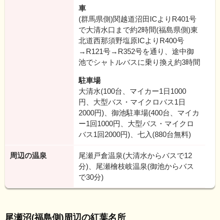
車
(群馬県側)関越道沼田ICよりR401号
で大清水口まで約2時間(福島県側)東
北道西那須野塩原ICよりR400号
→R121号→R352号を通り、途中御
池でシャトルバスに乗り換え約3時間
駐車場
大清水(100台、マイカー1日1000
円、大型バス・マイクロバス1日
2000円)、御池駐車場(400台、マイカ
ー1回1000円、大型バス・マイクロ
バス1回2000円)、七入(880台無料)
周辺の温泉
尾瀬戸倉温泉(大清水からバスで12
分)、尾瀬檜枝岐温泉(御池からバス
で30分)
尾瀬沼(福島側)周辺の紅葉名所