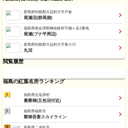
群馬県利根郡片品村大字戸倉
尾瀬沼(群馬側)
福島県南会津郡檜枝岐村字燧ヶ岳1番地
尾瀬(ブナ平周辺)
群馬県利根郡片品村大字東小川
丸沼
閲覧履歴
福島の紅葉名所ランキング
1
福島県北塩原村
裏磐梯(五色沼付近)
2
福島県福島市
磐梯吾妻スカイライン
3
福島県二本松市