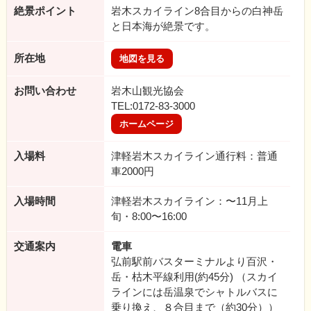
絶景ポイント
岩木スカイライン8合目からの白神岳
と日本海が絶景です。
所在地
地図を見る
お問い合わせ
岩木山観光協会
TEL:0172-83-3000
ホームページ
入場料
津軽岩木スカイライン通行料：普通
車2000円
入場時間
津軽岩木スカイライン：〜11月上
旬・8:00〜16:00
交通案内
電車
弘前駅前バスターミナルより百沢・
岳・枯木平線利用(約45分) （スカイ
ラインには岳温泉でシャトルバスに
乗り換え、８合目まで（約30分））