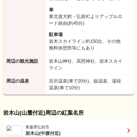
車
東北道大鰐・弘前ICよりアップルロ
ード経由(約45分)
駐車場
岩木スカイライン約150台、その他
無料休憩所等にもあり
周辺の観光施設
岩木山神社、高照神社、岩木スカイ
ライン
周辺の温泉
百沢温泉(車で20分)、嶽温泉、湯段
温泉(車で10分)
岩木山(山麓付近)周辺の紅葉名所
青森県弘前市
岩木山(中腹付近)