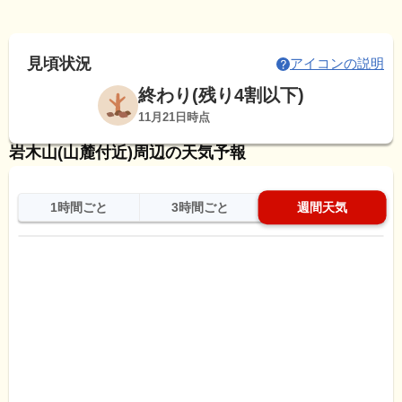
見頃状況
アイコンの説明
終わり(残り4割以下)
11月21日時点
岩木山(山麓付近)周辺の天気予報
1時間ごと
3時間ごと
週間天気
日
天気
最高
最低
降水