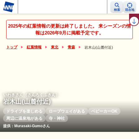
検索
現在地
紅葉レーダー
紅葉ニュース
京都 見頃カレンダー
名所ランキング
2025年の紅葉情報の更新は終了しました。 来シーズンの情
報は2026年9月に掲載予定です。
トップ
紅葉情報
東北
青森
岩木山(山麓付近)
いわきさん（さんろくふきん）
岩木山(山麓付近)
ドライブを楽しめる
ロープウェイがある
ベビーカーOK
周辺に温泉地がある
寺・神社
提供：Murasaki-Gumoさん