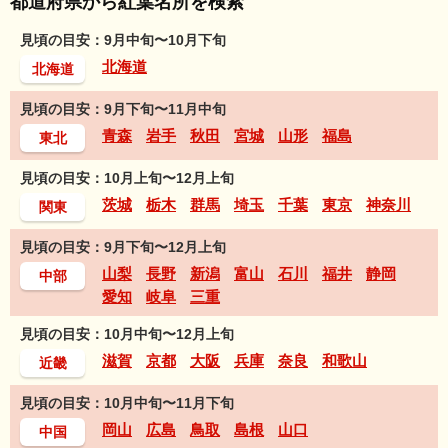
都道府県から紅葉名所を検索
見頃の目安：9月中旬〜10月下旬
北海道
北海道
見頃の目安：9月下旬〜11月中旬
青森
岩手
秋田
宮城
山形
福島
東北
見頃の目安：10月上旬〜12月上旬
茨城
栃木
群馬
埼玉
千葉
東京
神奈川
関東
見頃の目安：9月下旬〜12月上旬
山梨
長野
新潟
富山
石川
福井
静岡
中部
愛知
岐阜
三重
見頃の目安：10月中旬〜12月上旬
滋賀
京都
大阪
兵庫
奈良
和歌山
近畿
見頃の目安：10月中旬〜11月下旬
岡山
広島
鳥取
島根
山口
中国