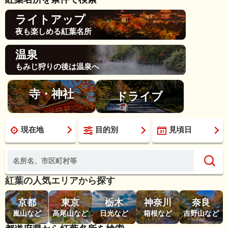
ライトアップ
夜も楽しめる紅葉名所
温泉
もみじ狩りの後は温泉へ
寺・神社
ドライブ
現在地
目的別
見頃日
紅葉の人気エリアから探す
京都
東京
栃木
神奈川
奈良
嵐山など
高尾山など
日光など
箱根など
吉野山など