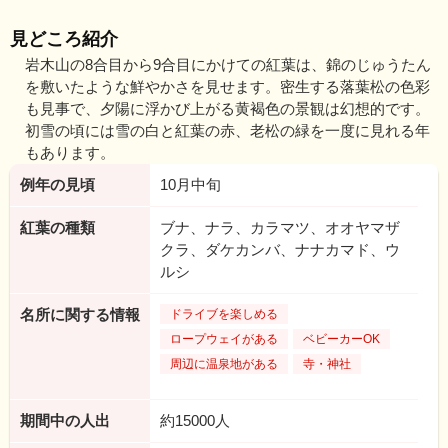
見どころ紹介
岩木山の8合目から9合目にかけての紅葉は、錦のじゅうたん
を敷いたような鮮やかさを見せます。密生する落葉松の色彩
も見事で、夕陽に浮かび上がる黄褐色の景観は幻想的です。
初雪の頃には雪の白と紅葉の赤、老松の緑を一度に見れる年
もあります。
例年の見頃
10月中旬
紅葉の種類
ブナ、ナラ、カラマツ、オオヤマザ
クラ、ダケカンバ、ナナカマド、ウ
ルシ
名所に関する情報
ドライブを楽しめる
ロープウェイがある
ベビーカーOK
周辺に温泉地がある
寺・神社
期間中の人出
約15000人