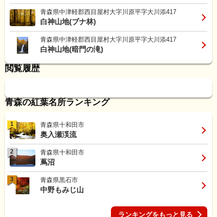
青森県中津軽郡西目屋村大字川原平字大川添417
白神山地(ブナ林)
青森県中津軽郡西目屋村大字川原平字大川添417
白神山地(暗門の滝)
閲覧履歴
青森の紅葉名所ランキング
1
青森県十和田市
奥入瀬渓流
2
青森県十和田市
蔦沼
3
青森県黒石市
中野もみじ山
ランキングをもっと見る