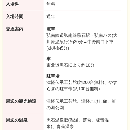
入場料
無料
入場時間
通年
交通案内
電車
弘南鉄道弘南線黒石駅→弘南バス(大
川原温泉行)約30分→中野南口下車
(徒歩約5分)
車
東北道黒石ICより約10分
駐車場
津軽伝承工芸館(約200台無料)、やす
らぎの駐車帯(約100台無料)
周辺の観光施設
津軽伝承工芸館、津軽こけし館、虹
の湖公園
周辺の温泉
黒石温泉郷(温湯、落合、板留温
泉)、青荷温泉