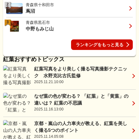
2
青森県十和田市
蔦沼
3
青森県黒石市
中野もみじ山
ランキングをもっと見る
紅葉おすすめトピックス
紅葉写真をより美しく撮る写真撮影テクニッ
ク 水野克比古氏監修
2025.11.21.10:00
なぜ葉の色が変わる？ 「紅葉」と「黄葉」の
違いは？ 紅葉の不思議
2025.11.16.13:00
京都・嵐山の人力車夫が教える、紅葉を美し
く撮る5つのポイント
2025.11.14.05:08