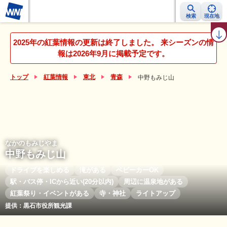
検索
現在地
紅葉レーダー
紅葉ニュース
京都 見頃カレンダー
名所ランキング
2025年の紅葉情報の更新は終了しました。 来シーズンの情
報は2026年9月に掲載予定です。
トップ
紅葉情報
東北
青森
中野もみじ山
なかのもみじやま
中野もみじ山
ドライブを楽しめる
滝がある
ベビーカーOK
駅・バス停・ICから近い(20分以内)
周辺に温泉地がある
紅葉祭り・イベントがある
寺・神社
ライトアップ
提供：黒石市役所観光課