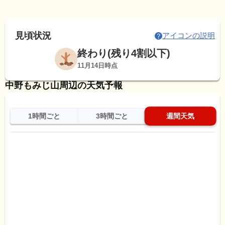
見頃状況
アイコンの説明
終わり(残り4割以下)
11月14日時点
中野もみじ山周辺の天気予報
1時間ごと
3時間ごと
週間天気
日
天気
最高
最低
降水