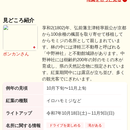
見どころ紹介
享和2(1802)年、弘前藩主津軽寧親公が京都
から100余種の楓苗を取り寄せて移植して
からモミジの名所として親しまれていま
す。林の中には津軽三不動尊と呼ばれる
「中野神社」と不動館城跡があります。中
ポンカンさん
野神社には樹齢約200年の対のモミの木が
育成し、県の天然記念物に指定されていま
す。紅葉期間中には露店が立ち並び、多く
の観光客でにぎわいます。
例年の見頃
10月下旬〜11月上旬
紅葉の種類
イロハモミジなど
ライトアップ
令和7年10月18日(土)～11月9日(日)
名所に関する情報
ドライブを楽しめる
滝がある