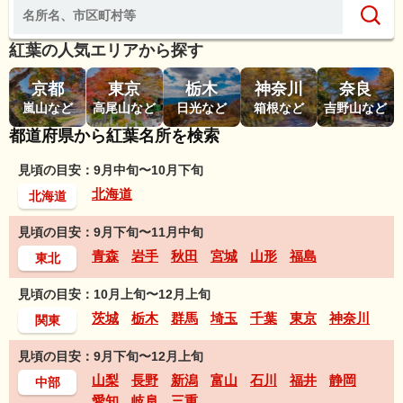
紅葉の人気エリアから探す
京都
東京
栃木
神奈川
奈良
嵐山など
高尾山など
日光など
箱根など
吉野山など
都道府県から紅葉名所を検索
見頃の目安：9月中旬〜10月下旬
北海道
北海道
見頃の目安：9月下旬〜11月中旬
青森
岩手
秋田
宮城
山形
福島
東北
見頃の目安：10月上旬〜12月上旬
茨城
栃木
群馬
埼玉
千葉
東京
神奈川
関東
見頃の目安：9月下旬〜12月上旬
山梨
長野
新潟
富山
石川
福井
静岡
中部
愛知
岐阜
三重