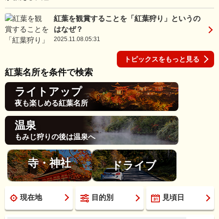
紅葉を観賞することを「紅葉狩り」というの
はなぜ？
2025.11.08.05:31
トピックスをもっと見る
紅葉名所を条件で検索
ライトアップ
夜も楽しめる紅葉名所
温泉
もみじ狩りの後は温泉へ
寺・神社
ドライブ
現在地
目的別
見頃日