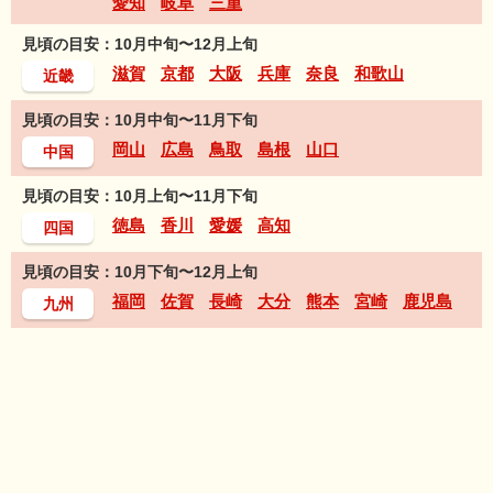
愛知
岐阜
三重
見頃の目安：10月中旬〜12月上旬
滋賀
京都
大阪
兵庫
奈良
和歌山
近畿
見頃の目安：10月中旬〜11月下旬
岡山
広島
鳥取
島根
山口
中国
見頃の目安：10月上旬〜11月下旬
徳島
香川
愛媛
高知
四国
見頃の目安：10月下旬〜12月上旬
福岡
佐賀
長崎
大分
熊本
宮崎
鹿児島
九州