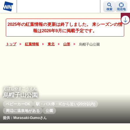
検索
現在地
紅葉レーダー
紅葉ニュース
京都 見頃カレンダー
名所ランキング
2025年の紅葉情報の更新は終了しました。 来シーズンの情
報は2026年9月に掲載予定です。
トップ
紅葉情報
東北
山形
烏帽子山公園
えぼしやまこうえん
烏帽子山公園
ベビーカーOK
駅・バス停・ICから近い(20分以内)
周辺に温泉地がある
公園
提供：Murasaki-Gumoさん