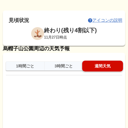
見頃状況
アイコンの説明
終わり(残り4割以下)
11月27日時点
烏帽子山公園周辺の天気予報
1時間ごと
3時間ごと
週間天気
日
天気
最高
最低
降水