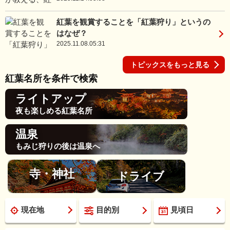
紅葉を観賞することを「紅葉狩り」というの
はなぜ？
2025.11.08.05:31
トピックスをもっと見る
紅葉名所を条件で検索
ライトアップ
夜も楽しめる紅葉名所
温泉
もみじ狩りの後は温泉へ
寺・神社
ドライブ
現在地
目的別
見頃日