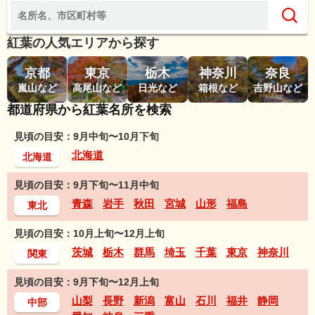
紅葉の人気エリアから探す
京都
東京
栃木
神奈川
奈良
嵐山など
高尾山など
日光など
箱根など
吉野山など
都道府県から紅葉名所を検索
見頃の目安：9月中旬〜10月下旬
北海道
北海道
見頃の目安：9月下旬〜11月中旬
青森
岩手
秋田
宮城
山形
福島
東北
見頃の目安：10月上旬〜12月上旬
茨城
栃木
群馬
埼玉
千葉
東京
神奈川
関東
見頃の目安：9月下旬〜12月上旬
山梨
長野
新潟
富山
石川
福井
静岡
中部