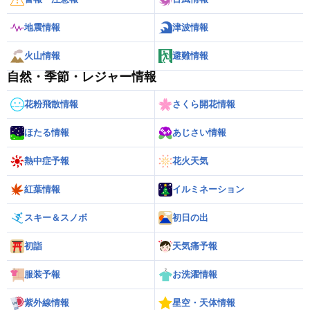
地震情報
津波情報
火山情報
避難情報
自然・季節・レジャー情報
花粉飛散情報
さくら開花情報
ほたる情報
あじさい情報
熱中症予報
花火天気
紅葉情報
イルミネーション
スキー＆スノボ
初日の出
初詣
天気痛予報
服装予報
お洗濯情報
紫外線情報
星空・天体情報