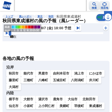
検索
現在地
雨雲レーダー
台風情報
地震情報
秋田県東成瀬村
警報・注意報
2週間天気
ラ
トップ
風レーダー
東北
秋田
風
秋田県東成瀬村の風の予報（風レーダー）
8/7 (金) 18:00 予想
現在
6h
12
24
36
48
60
72
各地の風の予報
沿岸
秋田市
能代市
男鹿市
由利本荘市
潟上市
にかほ市
藤里町
三種町
八峰町
五城目町
八郎潟町
井川町
大潟村
内陸
横手市
大館市
湯沢市
鹿角市
大仙市
北秋田市
仙北市
小坂町
上小阿仁村
美郷町
羽後町
東成瀬村