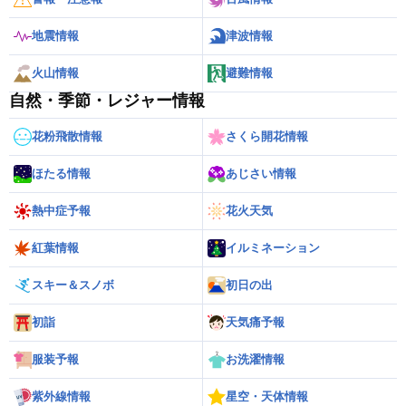
地震情報
津波情報
火山情報
避難情報
自然・季節・レジャー情報
花粉飛散情報
さくら開花情報
ほたる情報
あじさい情報
熱中症予報
花火天気
紅葉情報
イルミネーション
スキー＆スノボ
初日の出
初詣
天気痛予報
服装予報
お洗濯情報
紫外線情報
星空・天体情報