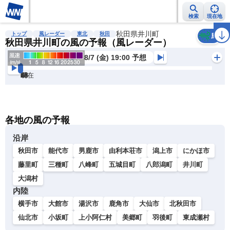
検索
現在地
雨雲レーダー
台風情報
地震情報
秋田県井川町
警報・注意報
2週間天気
ラ
トップ
風レーダー
東北
秋田
風
秋田県井川町の風の予報（風レーダー）
8/7 (金) 19:00 予想
現在
6h
12
24
36
48
60
72
各地の風の予報
沿岸
秋田市
能代市
男鹿市
由利本荘市
潟上市
にかほ市
藤里町
三種町
八峰町
五城目町
八郎潟町
井川町
大潟村
内陸
横手市
大館市
湯沢市
鹿角市
大仙市
北秋田市
仙北市
小坂町
上小阿仁村
美郷町
羽後町
東成瀬村