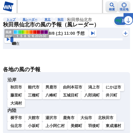
検索
現在地
雨雲レーダー
台風情報
地震情報
秋田県仙北市
警報・注意報
2週間天気
ラ
トップ
風レーダー
東北
秋田
風
秋田県仙北市の風の予報（風レーダー）
8/8 (土) 11:00 予想
現在
6h
12
24
36
48
60
72
各地の風の予報
沿岸
秋田市
能代市
男鹿市
由利本荘市
潟上市
にかほ市
藤里町
三種町
八峰町
五城目町
八郎潟町
井川町
大潟村
内陸
横手市
大館市
湯沢市
鹿角市
大仙市
北秋田市
仙北市
小坂町
上小阿仁村
美郷町
羽後町
東成瀬村