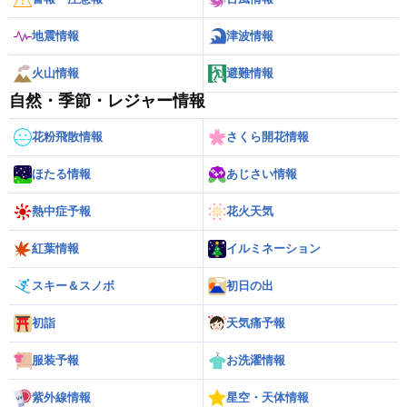
地震情報
津波情報
火山情報
避難情報
自然・季節・レジャー情報
花粉飛散情報
さくら開花情報
ほたる情報
あじさい情報
熱中症予報
花火天気
紅葉情報
イルミネーション
スキー＆スノボ
初日の出
初詣
天気痛予報
服装予報
お洗濯情報
紫外線情報
星空・天体情報