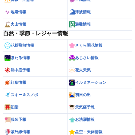
地震情報
津波情報
火山情報
避難情報
自然・季節・レジャー情報
花粉飛散情報
さくら開花情報
ほたる情報
あじさい情報
熱中症予報
花火天気
紅葉情報
イルミネーション
スキー＆スノボ
初日の出
初詣
天気痛予報
服装予報
お洗濯情報
紫外線情報
星空・天体情報