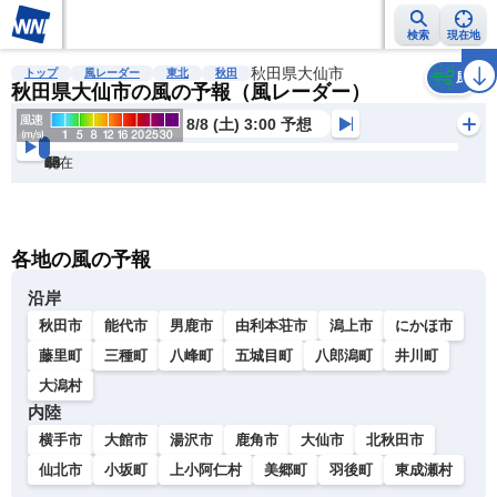
検索
現在地
雨雲レーダー
台風情報
地震情報
秋田県大仙市
警報・注意報
2週間天気
ラ
トップ
風レーダー
東北
秋田
風
秋田県大仙市の風の予報（風レーダー）
8/8 (土) 3:00 予想
現在
6h
12
24
36
48
60
72
各地の風の予報
沿岸
秋田市
能代市
男鹿市
由利本荘市
潟上市
にかほ市
藤里町
三種町
八峰町
五城目町
八郎潟町
井川町
大潟村
内陸
横手市
大館市
湯沢市
鹿角市
大仙市
北秋田市
仙北市
小坂町
上小阿仁村
美郷町
羽後町
東成瀬村