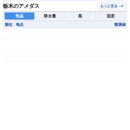
栃木のアメダス
もっと見る
気温
降水量
風
湿度
順位
地点
観測値