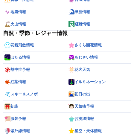
地震情報
津波情報
火山情報
避難情報
自然・季節・レジャー情報
花粉飛散情報
さくら開花情報
ほたる情報
あじさい情報
熱中症予報
花火天気
紅葉情報
イルミネーション
スキー＆スノボ
初日の出
初詣
天気痛予報
服装予報
お洗濯情報
紫外線情報
星空・天体情報