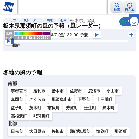
検索
現在地
雨雲レーダー
台風情報
地震情報
栃木県那須町
警報・注意報
2週間天気
ラ
トップ
風レーダー
関東
栃木
風
栃木県那須町の風の予報（風レーダー）
8/7 (金) 22:00 予想
現在
6h
12
24
36
48
60
72
各地の風の予報
南部
宇都宮市
足利市
栃木市
佐野市
鹿沼市
小山市
真岡市
さくら市
那須烏山市
下野市
上三川町
益子町
茂木町
市貝町
芳賀町
壬生町
野木町
高根沢町
那珂川町
北部
日光市
大田原市
矢板市
那須塩原市
塩谷町
那須町