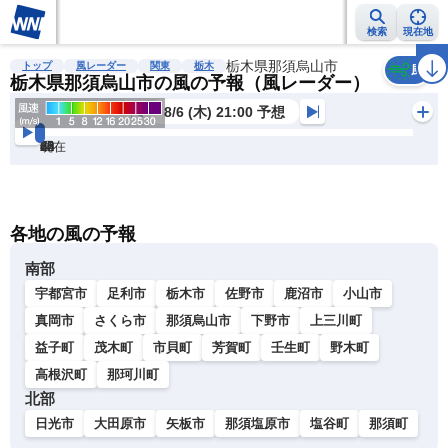
検索
現在地
雨雲レーダー
台風情報
地震情報
栃木県那須烏山市
警報・注意報
2週間天気
ラ
トップ
風レーダー
関東
栃木
風
栃木県那須烏山市の風の予報（風レーダー）
8/6 (木) 21:00 予想
現在
6h
12
24
36
48
60
72
各地の風の予報
南部
宇都宮市
足利市
栃木市
佐野市
鹿沼市
小山市
真岡市
さくら市
那須烏山市
下野市
上三川町
益子町
茂木町
市貝町
芳賀町
壬生町
野木町
高根沢町
那珂川町
北部
日光市
大田原市
矢板市
那須塩原市
塩谷町
那須町