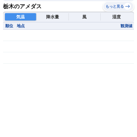
栃木のアメダス
もっと見る
気温
降水量
風
湿度
順位
地点
観測値