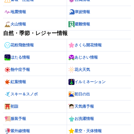
地震情報
津波情報
火山情報
避難情報
自然・季節・レジャー情報
花粉飛散情報
さくら開花情報
ほたる情報
あじさい情報
熱中症予報
花火天気
紅葉情報
イルミネーション
スキー＆スノボ
初日の出
初詣
天気痛予報
服装予報
お洗濯情報
紫外線情報
星空・天体情報