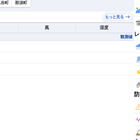
塩谷町
那須町
もっと見る
風
湿度
レ
観測値
防