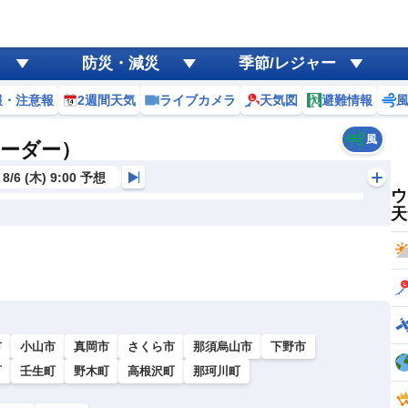
防災・減災
季節/レジャー
報・注意報
2週間天気
ライブカメラ
天気図
避難情報
風
レーダー）
8/6 (木) 9:00 予想
ウ
天
市
小山市
真岡市
さくら市
那須烏山市
下野市
町
壬生町
野木町
高根沢町
那珂川町