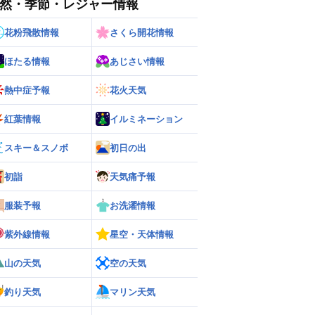
然・季節・レジャー情報
花粉飛散情報
さくら開花情報
ほたる情報
あじさい情報
ー
世界の雨雲レーダー
熱中症予報
花火天気
紅葉情報
イルミネーション
スキー＆スノボ
初日の出
初詣
天気痛予報
服装予報
お洗濯情報
紫外線情報
星空・天体情報
山の天気
空の天気
釣り天気
マリン天気