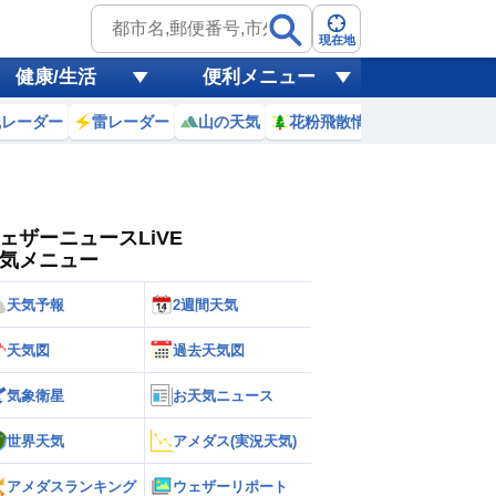
ゲリラ
風
現在地
健康/生活
便利メニュー
黄砂
風レーダー
雷レーダー
山の天気
花粉飛散情報
世界天気
天気
台風
ェザーニュースLiVE
気メニュー
天気予報
2週間天気
天気図
過去天気図
気象衛星
お天気ニュース
世界天気
アメダス(実況天気)
アメダスランキング
ウェザーリポート