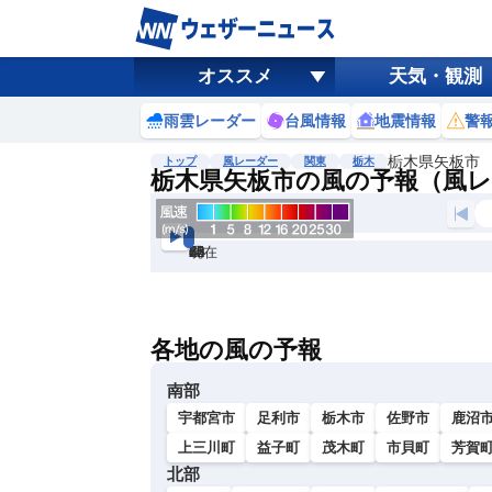
オススメ
天気・観測
雨雲レーダー
台風情報
地震情報
警
栃木県矢板市
トップ
風レーダー
関東
栃木
栃木県矢板市の風の予報（風
現在
6h
12
24
36
48
60
72
各地の風の予報
南部
宇都宮市
足利市
栃木市
佐野市
鹿沼
上三川町
益子町
茂木町
市貝町
芳賀
北部