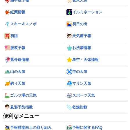
熱中症予報
花火天気
紅葉情報
イルミネーション
スキー＆スノボ
初日の出
初詣
天気痛予報
服装予報
お洗濯情報
紫外線情報
星空・天体情報
山の天気
空の天気
釣り天気
マリン天気
ゴルフ場の天気
スポーツ天気
風邪予防指数
乾燥指数
便利なメニュー
予報精度向上の取り組み
予報に関するFAQ