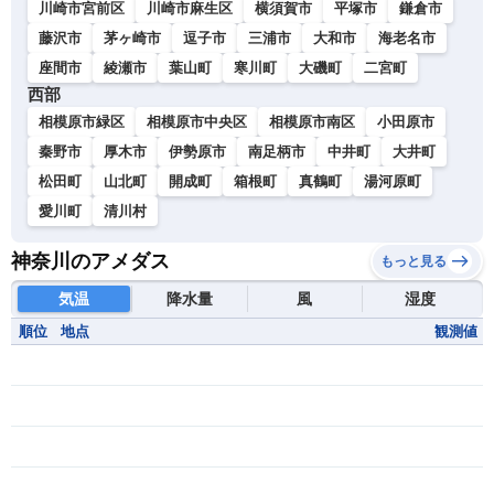
川崎市宮前区
川崎市麻生区
横須賀市
平塚市
鎌倉市
藤沢市
茅ヶ崎市
逗子市
三浦市
大和市
海老名市
座間市
綾瀬市
葉山町
寒川町
大磯町
二宮町
西部
相模原市緑区
相模原市中央区
相模原市南区
小田原市
秦野市
厚木市
伊勢原市
南足柄市
中井町
大井町
松田町
山北町
開成町
箱根町
真鶴町
湯河原町
愛川町
清川村
神奈川のアメダス
もっと見る
気温
降水量
風
湿度
順位
地点
観測値