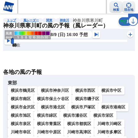
検索
現在地
雨雲レーダー
台風情報
地震情報
神奈川県寒川町
警報・注意報
2週間天気
ラ
トップ
風レーダー
関東
神奈川
風
神奈川県寒川町の風の予報（風レーダー）
8/9 (日) 16:00 予想
現在
6h
12
24
36
48
60
72
各地の風の予報
東部
横浜市鶴見区
横浜市神奈川区
横浜市西区
横浜市中区
横浜市南区
横浜市保土ケ谷区
横浜市磯子区
横浜市金沢区
横浜市港北区
横浜市戸塚区
横浜市港南区
横浜市旭区
横浜市緑区
横浜市瀬谷区
横浜市栄区
横浜市泉区
横浜市青葉区
横浜市都筑区
川崎市川崎区
川崎市幸区
川崎市中原区
川崎市高津区
川崎市多摩区