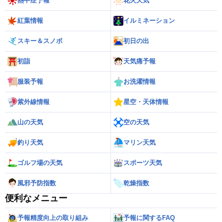
熱中症予報
花火天気
紅葉情報
イルミネーション
スキー＆スノボ
初日の出
初詣
天気痛予報
服装予報
お洗濯情報
紫外線情報
星空・天体情報
山の天気
空の天気
釣り天気
マリン天気
ゴルフ場の天気
スポーツ天気
風邪予防指数
乾燥指数
便利なメニュー
予報精度向上の取り組み
予報に関するFAQ