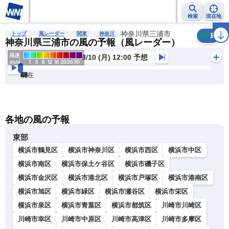
検索
現在地
雨雲レーダー
台風情報
地震情報
神奈川県三浦市
警報・注意報
2週間天気
ラ
トップ
風レーダー
関東
神奈川
風
神奈川県三浦市の風の予報（風レーダー）
8/10 (月) 12:00 予想
現在
6h
12
24
36
48
60
72
各地の風の予報
東部
横浜市鶴見区
横浜市神奈川区
横浜市西区
横浜市中区
横浜市南区
横浜市保土ケ谷区
横浜市磯子区
横浜市金沢区
横浜市港北区
横浜市戸塚区
横浜市港南区
横浜市旭区
横浜市緑区
横浜市瀬谷区
横浜市栄区
横浜市泉区
横浜市青葉区
横浜市都筑区
川崎市川崎区
川崎市幸区
川崎市中原区
川崎市高津区
川崎市多摩区