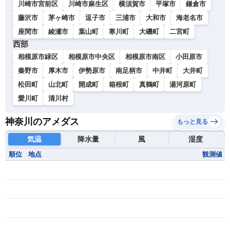
川崎市宮前区
川崎市麻生区
横須賀市
平塚市
鎌倉市
藤沢市
茅ヶ崎市
逗子市
三浦市
大和市
海老名市
座間市
綾瀬市
葉山町
寒川町
大磯町
二宮町
西部
相模原市緑区
相模原市中央区
相模原市南区
小田原市
秦野市
厚木市
伊勢原市
南足柄市
中井町
大井町
松田町
山北町
開成町
箱根町
真鶴町
湯河原町
愛川町
清川村
神奈川のアメダス
もっと見る
気温
降水量
風
湿度
順位
地点
観測値