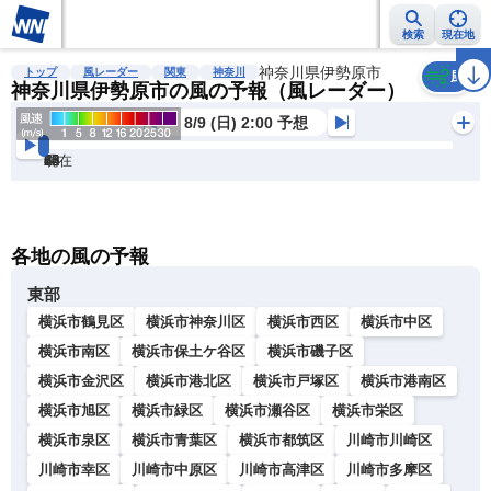
検索
現在地
雨雲レーダー
台風情報
地震情報
神奈川県伊勢原市
警報・注意報
2週間天気
ラ
トップ
風レーダー
関東
神奈川
風
神奈川県伊勢原市の風の予報（風レーダー）
8/9 (日) 2:00 予想
現在
6h
12
24
36
48
60
72
各地の風の予報
東部
横浜市鶴見区
横浜市神奈川区
横浜市西区
横浜市中区
横浜市南区
横浜市保土ケ谷区
横浜市磯子区
横浜市金沢区
横浜市港北区
横浜市戸塚区
横浜市港南区
横浜市旭区
横浜市緑区
横浜市瀬谷区
横浜市栄区
横浜市泉区
横浜市青葉区
横浜市都筑区
川崎市川崎区
川崎市幸区
川崎市中原区
川崎市高津区
川崎市多摩区