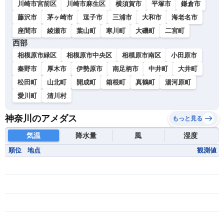
川崎市宮前区
川崎市麻生区
横須賀市
平塚市
鎌倉市
藤沢市
茅ヶ崎市
逗子市
三浦市
大和市
海老名市
座間市
綾瀬市
葉山町
寒川町
大磯町
二宮町
西部
相模原市緑区
相模原市中央区
相模原市南区
小田原市
秦野市
厚木市
伊勢原市
南足柄市
中井町
大井町
松田町
山北町
開成町
箱根町
真鶴町
湯河原町
愛川町
清川村
神奈川のアメダス
もっと見る
気温
降水量
風
湿度
順位
地点
観測値