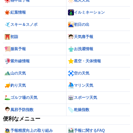
熱中症予報
花火天気
紅葉情報
イルミネーション
スキー＆スノボ
初日の出
初詣
天気痛予報
服装予報
お洗濯情報
紫外線情報
星空・天体情報
山の天気
空の天気
釣り天気
マリン天気
ゴルフ場の天気
スポーツ天気
風邪予防指数
乾燥指数
便利なメニュー
予報精度向上の取り組み
予報に関するFAQ