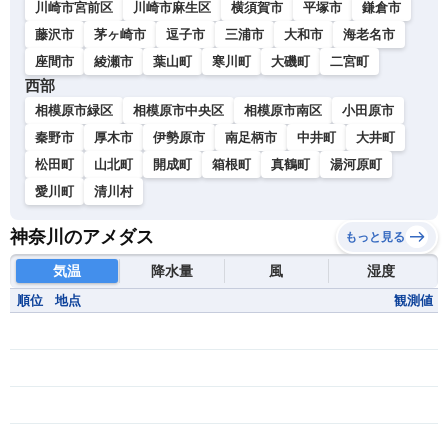
川崎市宮前区
川崎市麻生区
横須賀市
平塚市
鎌倉市
藤沢市
茅ヶ崎市
逗子市
三浦市
大和市
海老名市
座間市
綾瀬市
葉山町
寒川町
大磯町
二宮町
西部
相模原市緑区
相模原市中央区
相模原市南区
小田原市
秦野市
厚木市
伊勢原市
南足柄市
中井町
大井町
松田町
山北町
開成町
箱根町
真鶴町
湯河原町
愛川町
清川村
神奈川のアメダス
もっと見る
気温
降水量
風
湿度
順位
地点
観測値