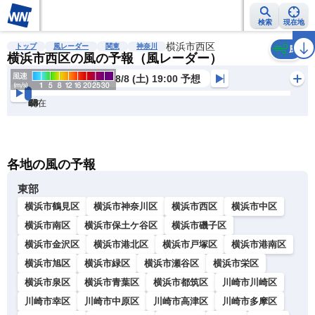
検索
現在地
雨雲レーダー
台風情報
地震情報
横浜市西区
警報・注意報
2週間天気
ラ
トップ
風レーダー
関東
神奈川
風
横浜市西区の風の予報（風レーダー）
8/8 (土) 19:00 予想
現在
6h
12
24
36
48
60
72
各地の風の予報
東部
横浜市鶴見区
横浜市神奈川区
横浜市西区
横浜市中区
横浜市南区
横浜市保土ケ谷区
横浜市磯子区
横浜市金沢区
横浜市港北区
横浜市戸塚区
横浜市港南区
横浜市旭区
横浜市緑区
横浜市瀬谷区
横浜市栄区
横浜市泉区
横浜市青葉区
横浜市都筑区
川崎市川崎区
川崎市幸区
川崎市中原区
川崎市高津区
川崎市多摩区