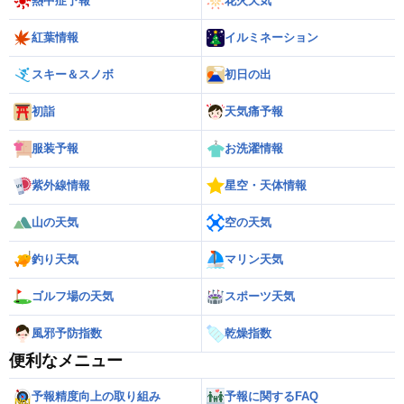
熱中症予報
花火天気
紅葉情報
イルミネーション
スキー＆スノボ
初日の出
初詣
天気痛予報
服装予報
お洗濯情報
紫外線情報
星空・天体情報
山の天気
空の天気
釣り天気
マリン天気
ゴルフ場の天気
スポーツ天気
風邪予防指数
乾燥指数
便利なメニュー
予報精度向上の取り組み
予報に関するFAQ