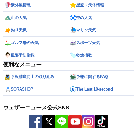
紫外線情報
星空・天体情報
山の天気
空の天気
釣り天気
マリン天気
ゴルフ場の天気
スポーツ天気
風邪予防指数
乾燥指数
便利なメニュー
予報精度向上の取り組み
予報に関するFAQ
SORASHOP
The Last 10-second
ウェザーニュース公式SNS