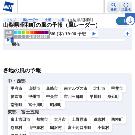
検索
現在地
雨雲レーダー
台風情報
地震情報
山梨県昭和町
警報・注意報
2週間天気
ラ
トップ
風レーダー
中部
山梨
風
山梨県昭和町の風の予報（風レーダー）
8/6 (木) 19:00 予想
現在
6h
12
24
36
48
60
72
各地の風の予報
中・西部
甲府市
山梨市
韮崎市
南アルプス市
北杜市
甲斐市
笛吹市
甲州市
中央市
市川三郷町
早川町
身延町
南部町
富士川町
昭和町
東部・富士五湖
富士吉田市
都留市
大月市
上野原市
道志村
西桂町
忍野村
山中湖村
鳴沢村
富士河口湖町
小菅村