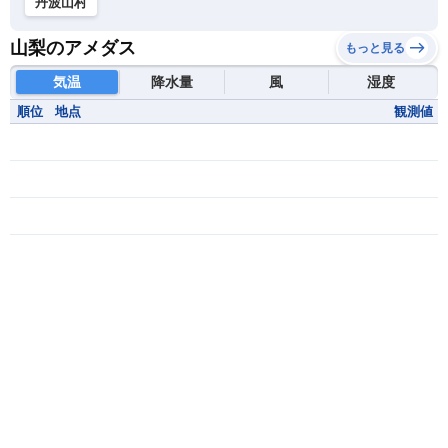
丹波山村
山梨のアメダス
もっと見る
気温
降水量
風
湿度
順位
地点
観測値