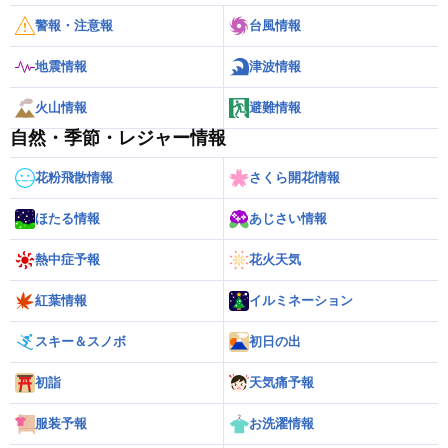
警報・注意報
台風情報
地震情報
津波情報
火山情報
避難情報
自然・季節・レジャー情報
花粉飛散情報
さくら開花情報
ほたる情報
あじさい情報
熱中症予報
花火天気
紅葉情報
イルミネーション
スキー＆スノボ
初日の出
初詣
天気痛予報
服装予報
お洗濯情報