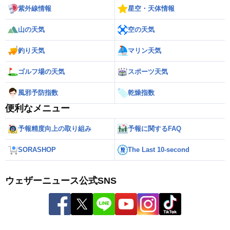
紫外線情報
星空・天体情報
山の天気
空の天気
釣り天気
マリン天気
ゴルフ場の天気
スポーツ天気
風邪予防指数
乾燥指数
便利なメニュー
予報精度向上の取り組み
予報に関するFAQ
SORASHOP
The Last 10-second
ウェザーニュース公式SNS