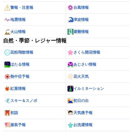
警報・注意報
台風情報
地震情報
津波情報
火山情報
避難情報
自然・季節・レジャー情報
花粉飛散情報
さくら開花情報
ほたる情報
あじさい情報
熱中症予報
花火天気
紅葉情報
イルミネーション
スキー＆スノボ
初日の出
初詣
天気痛予報
服装予報
お洗濯情報