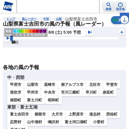
検索
現在地
雨雲レーダー
台風情報
地震情報
山梨県富士吉田市
警報・注意報
2週間天気
ラ
トップ
風レーダー
中部
山梨
風
山梨県富士吉田市の風の予報（風レーダー）
8/8 (土) 5:00 予想
現在
6h
12
24
36
48
60
72
各地の風の予報
中・西部
甲府市
山梨市
韮崎市
南アルプス市
北杜市
甲斐市
笛吹市
甲州市
中央市
市川三郷町
早川町
身延町
南部町
富士川町
昭和町
東部・富士五湖
富士吉田市
都留市
大月市
上野原市
道志村
西桂町
忍野村
山中湖村
鳴沢村
富士河口湖町
小菅村