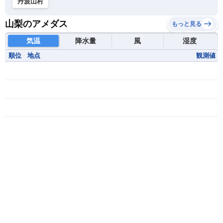
丹波山村
山梨のアメダス
もっと見る
気温
降水量
風
湿度
順位
地点
観測値