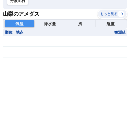
丹波山村
山梨のアメダス
もっと見る
気温
降水量
風
湿度
順位
地点
観測値