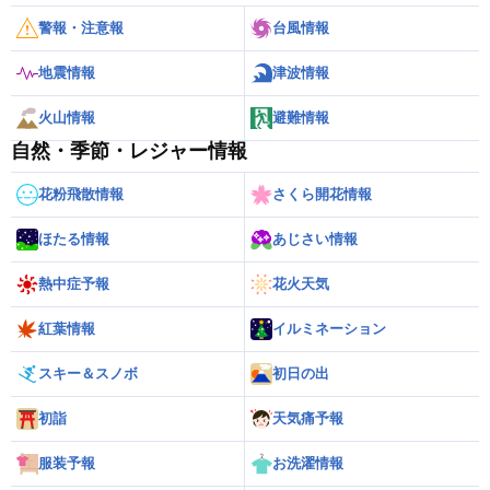
警報・注意報
台風情報
地震情報
津波情報
火山情報
避難情報
自然・季節・レジャー情報
花粉飛散情報
さくら開花情報
ほたる情報
あじさい情報
熱中症予報
花火天気
紅葉情報
イルミネーション
スキー＆スノボ
初日の出
初詣
天気痛予報
服装予報
お洗濯情報