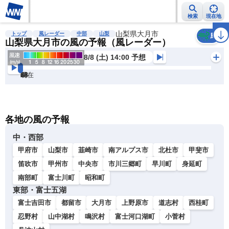
検索
現在地
雨雲レーダー
台風情報
地震情報
山梨県大月市
警報・注意報
2週間天気
ラ
トップ
風レーダー
中部
山梨
風
山梨県大月市の風の予報（風レーダー）
8/8 (土) 14:00 予想
現在
6h
12
24
36
48
60
72
各地の風の予報
中・西部
甲府市
山梨市
韮崎市
南アルプス市
北杜市
甲斐市
笛吹市
甲州市
中央市
市川三郷町
早川町
身延町
南部町
富士川町
昭和町
東部・富士五湖
富士吉田市
都留市
大月市
上野原市
道志村
西桂町
忍野村
山中湖村
鳴沢村
富士河口湖町
小菅村