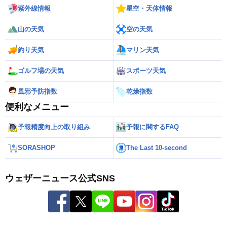
紫外線情報
星空・天体情報
山の天気
空の天気
釣り天気
マリン天気
ゴルフ場の天気
スポーツ天気
風邪予防指数
乾燥指数
便利なメニュー
予報精度向上の取り組み
予報に関するFAQ
SORASHOP
The Last 10-second
ウェザーニュース公式SNS