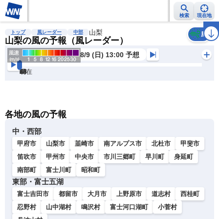
検索
現在地
雨雲レーダー
台風情報
山梨
地震情報
警報・注意報
2週間天気
ラ
トップ
風レーダー
中部
風
山梨の風の予報（風レーダー）
8/9 (日) 13:00 予想
現在
6h
12
24
36
48
60
72
各地の風の予報
中・西部
甲府市
山梨市
韮崎市
南アルプス市
北杜市
甲斐市
笛吹市
甲州市
中央市
市川三郷町
早川町
身延町
南部町
富士川町
昭和町
東部・富士五湖
富士吉田市
都留市
大月市
上野原市
道志村
西桂町
忍野村
山中湖村
鳴沢村
富士河口湖町
小菅村