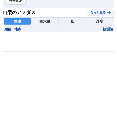
丹波山村
山梨のアメダス
もっと見る
気温
降水量
風
湿度
順位
地点
観測値