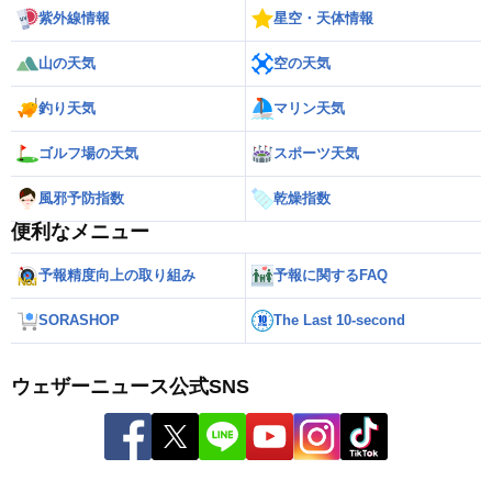
紫外線情報
星空・天体情報
山の天気
空の天気
釣り天気
マリン天気
ゴルフ場の天気
スポーツ天気
風邪予防指数
乾燥指数
便利なメニュー
予報精度向上の取り組み
予報に関するFAQ
SORASHOP
The Last 10-second
ウェザーニュース公式SNS