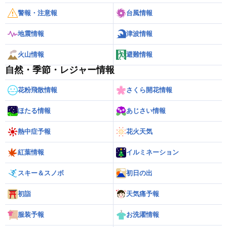
警報・注意報
台風情報
地震情報
津波情報
火山情報
避難情報
自然・季節・レジャー情報
花粉飛散情報
さくら開花情報
ほたる情報
あじさい情報
熱中症予報
花火天気
紅葉情報
イルミネーション
スキー＆スノボ
初日の出
初詣
天気痛予報
服装予報
お洗濯情報