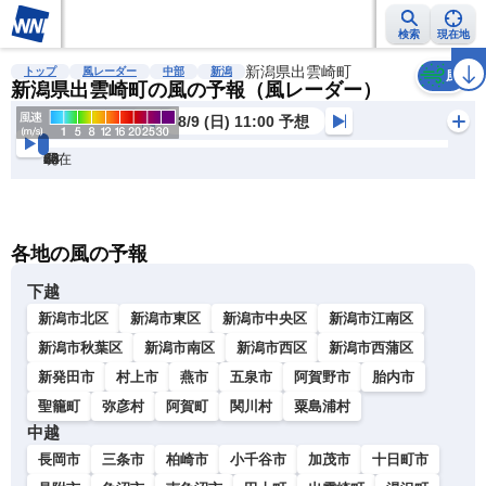
検索
現在地
雨雲レーダー
台風情報
地震情報
新潟県出雲崎町
警報・注意報
2週間天気
ラ
トップ
風レーダー
中部
新潟
風
新潟県出雲崎町の風の予報（風レーダー）
8/9 (日) 11:00 予想
現在
6h
12
24
36
48
60
72
各地の風の予報
下越
新潟市北区
新潟市東区
新潟市中央区
新潟市江南区
新潟市秋葉区
新潟市南区
新潟市西区
新潟市西蒲区
新発田市
村上市
燕市
五泉市
阿賀野市
胎内市
聖籠町
弥彦村
阿賀町
関川村
粟島浦村
中越
長岡市
三条市
柏崎市
小千谷市
加茂市
十日町市