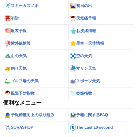
スキー＆スノボ
初日の出
初詣
天気痛予報
服装予報
お洗濯情報
紫外線情報
星空・天体情報
山の天気
空の天気
釣り天気
マリン天気
ゴルフ場の天気
スポーツ天気
風邪予防指数
乾燥指数
便利なメニュー
予報精度向上の取り組み
予報に関するFAQ
SORASHOP
The Last 10-second