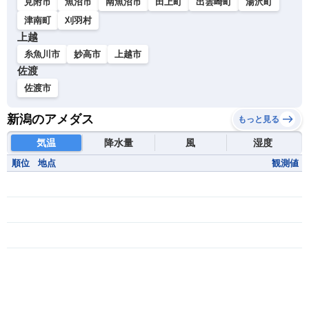
見附市
魚沼市
南魚沼市
田上町
出雲崎町
湯沢町
津南町
刈羽村
上越
糸魚川市
妙高市
上越市
佐渡
佐渡市
新潟のアメダス
もっと見る
気温
降水量
風
湿度
順位
地点
観測値