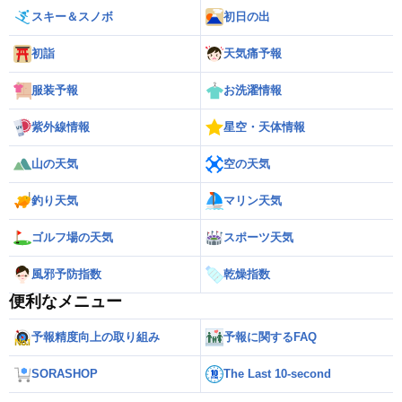
スキー＆スノボ
初日の出
初詣
天気痛予報
服装予報
お洗濯情報
紫外線情報
星空・天体情報
山の天気
空の天気
釣り天気
マリン天気
ゴルフ場の天気
スポーツ天気
風邪予防指数
乾燥指数
便利なメニュー
予報精度向上の取り組み
予報に関するFAQ
SORASHOP
The Last 10-second