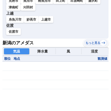
見附市
魚沼市
南魚沼市
田上町
出雲崎町
湯沢町
津南町
刈羽村
上越
糸魚川市
妙高市
上越市
佐渡
佐渡市
新潟のアメダス
もっと見る
気温
降水量
風
湿度
順位
地点
観測値