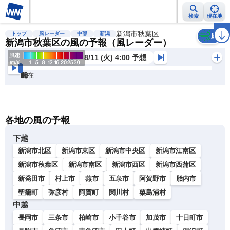
検索
現在地
雨雲レーダー
台風情報
地震情報
新潟市秋葉区
警報・注意報
2週間天気
ラ
トップ
風レーダー
中部
新潟
風
新潟市秋葉区の風の予報（風レーダー）
8/11 (火) 4:00 予想
現在
6h
12
24
36
48
60
72
各地の風の予報
下越
新潟市北区
新潟市東区
新潟市中央区
新潟市江南区
新潟市秋葉区
新潟市南区
新潟市西区
新潟市西蒲区
新発田市
村上市
燕市
五泉市
阿賀野市
胎内市
聖籠町
弥彦村
阿賀町
関川村
粟島浦村
中越
長岡市
三条市
柏崎市
小千谷市
加茂市
十日町市