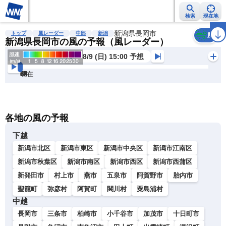
検索
現在地
雨雲レーダー
台風情報
地震情報
新潟県長岡市
警報・注意報
2週間天気
ラ
トップ
風レーダー
中部
新潟
風
新潟県長岡市の風の予報（風レーダー）
8/9 (日) 15:00 予想
現在
6h
12
24
36
48
60
72
各地の風の予報
下越
新潟市北区
新潟市東区
新潟市中央区
新潟市江南区
新潟市秋葉区
新潟市南区
新潟市西区
新潟市西蒲区
新発田市
村上市
燕市
五泉市
阿賀野市
胎内市
聖籠町
弥彦村
阿賀町
関川村
粟島浦村
中越
長岡市
三条市
柏崎市
小千谷市
加茂市
十日町市