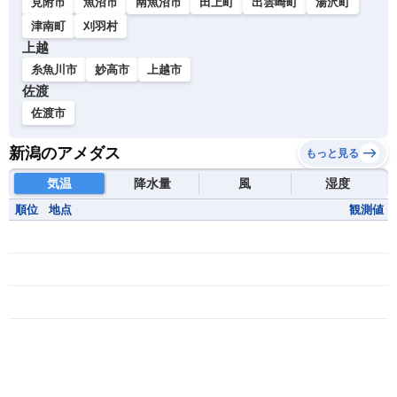
見附市
魚沼市
南魚沼市
田上町
出雲崎町
湯沢町
津南町
刈羽村
上越
糸魚川市
妙高市
上越市
佐渡
佐渡市
新潟のアメダス
もっと見る
気温
降水量
風
湿度
順位
地点
観測値