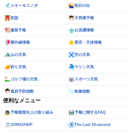
スキー＆スノボ
初日の出
初詣
天気痛予報
服装予報
お洗濯情報
紫外線情報
星空・天体情報
山の天気
空の天気
釣り天気
マリン天気
ゴルフ場の天気
スポーツ天気
風邪予防指数
乾燥指数
便利なメニュー
予報精度向上の取り組み
予報に関するFAQ
SORASHOP
The Last 10-second