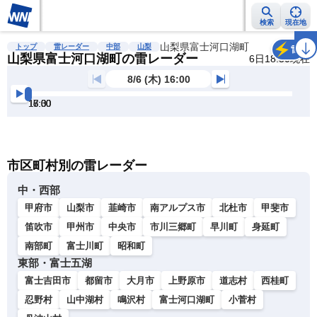
検索
現在地
雨雲レーダー
台風情報
地震情報
山梨県富士河口湖町
警報・注意報
2週間天気
ラ
トップ
雷レーダー
中部
山梨
雷
山梨県富士河口湖町の雷レーダー
6日18:50現在
8/6 (木) 16:00
16:00
16:30
17:00
17:30
18:00
18:30
明
る
い
暗
市区町村別の雷レーダー
い
中・西部
甲府市
山梨市
韮崎市
南アルプス市
北杜市
甲斐市
笛吹市
甲州市
中央市
市川三郷町
早川町
身延町
南部町
富士川町
昭和町
東部・富士五湖
富士吉田市
都留市
大月市
上野原市
道志村
西桂町
忍野村
山中湖村
鳴沢村
富士河口湖町
小菅村