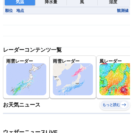
気温
降水量
風
湿度
順位
地点
観測値
レーダーコンテンツ一覧
雨雲レーダー
雨雪レーダー
風レーダー
お天気ニュース
もっと読む
ウェザーニュースLiVE