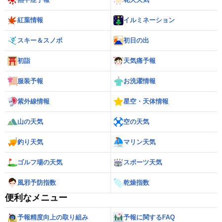
紅葉情報
イルミネーション
スキー＆スノボ
初日の出
初詣
天気痛予報
服装予報
お洗濯情報
紫外線情報
星空・天体情報
山の天気
空の天気
釣り天気
マリン天気
ゴルフ場の天気
スポーツ天気
風邪予防指数
乾燥指数
便利なメニュー
予報精度向上の取り組み
予報に関するFAQ