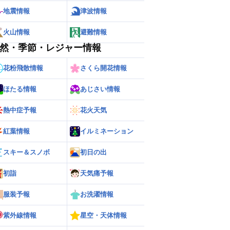
地震情報
津波情報
火山情報
避難情報
然・季節・レジャー情報
花粉飛散情報
さくら開花情報
ほたる情報
あじさい情報
熱中症予報
花火天気
ー
世界の雨雲レーダー
紅葉情報
イルミネーション
スキー＆スノボ
初日の出
初詣
天気痛予報
服装予報
お洗濯情報
紫外線情報
星空・天体情報