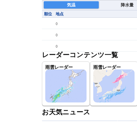
気温
降水量
順位
地点
(
)
(
)
(
)
レーダーコンテンツ一覧
雨雲レーダー
雨雪レーダー
お天気ニュース