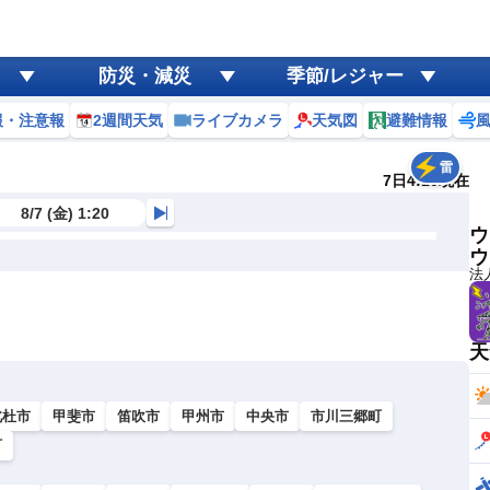
防災・減災
季節/レジャー
報・注意報
2週間天気
ライブカメラ
天気図
避難情報
雷
7日4:10現在
8/7 (金) 1:20
ウ
ウ
法
天
北杜市
甲斐市
笛吹市
甲州市
中央市
市川三郷町
町