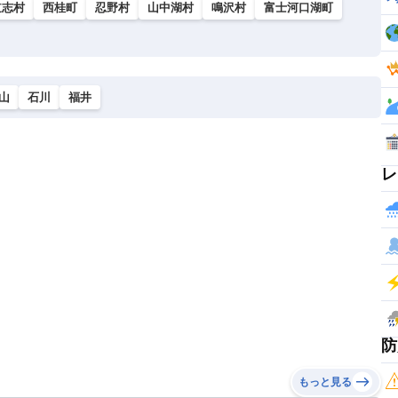
道志村
西桂町
忍野村
山中湖村
鳴沢村
富士河口湖町
山
石川
福井
レ
防
もっと見る