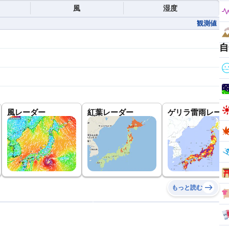
風
湿度
観測値
自
風レーダー
紅葉レーダー
ゲリラ雷雨レーダ
もっと読む