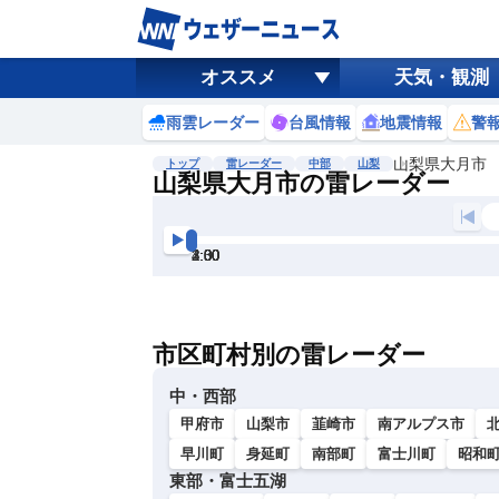
オススメ
天気・観測
雨雲レーダー
台風情報
地震情報
警
山梨県大月市
トップ
雷レーダー
中部
山梨
山梨県大月市の雷レーダー
地図選択
背景色調整
1:30
2:00
2:30
3:00
3:30
4:00
明
る
い
市区町村別の雷レーダー
暗
い
中・西部
甲府市
山梨市
韮崎市
南アルプス市
早川町
身延町
南部町
富士川町
昭和
東部・富士五湖