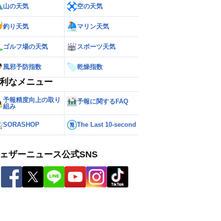
山の天気
空の天気
釣り天気
マリン天気
ゴルフ場の天気
スポーツ天気
風邪予防指数
乾燥指数
利なメニュー
予報精度向上の取り
予報に関するFAQ
組み
SORASHOP
The Last 10-second
ェザーニュース公式SNS