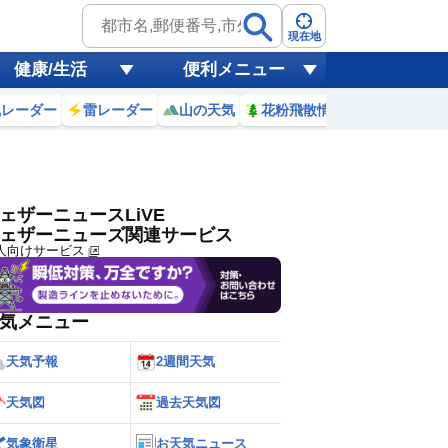
ゲリラ
風
現在地
健康/生活
便利メニュー
黄砂
風レーダー
雷レーダー
山の天気
花粉飛散情報
世界天気
天気
台風
ェザーニュースLiVE
ェザーニューズ関連サービス
人向けサービス
気メニュー
天気予報
2週間天気
天気図
過去天気図
気象衛星
お天気ニュース