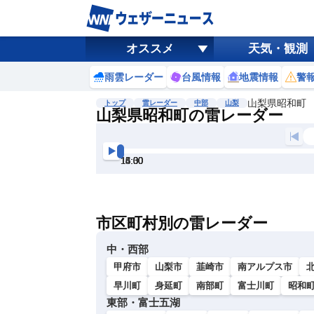
オススメ
天気・観測
雨雲レーダー
台風情報
地震情報
警
山梨県昭和町
トップ
雷レーダー
中部
山梨
山梨県昭和町の雷レーダー
地図選択
背景色調整
13:30
14:00
14:30
15:00
15:30
16:00
明
る
い
市区町村別の雷レーダー
暗
い
中・西部
甲府市
山梨市
韮崎市
南アルプス市
早川町
身延町
南部町
富士川町
昭和
東部・富士五湖