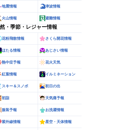
地震情報
津波情報
火山情報
避難情報
然・季節・レジャー情報
花粉飛散情報
さくら開花情報
ほたる情報
あじさい情報
熱中症予報
花火天気
ー
世界の雨雲レーダー
紅葉情報
イルミネーション
スキー＆スノボ
初日の出
初詣
天気痛予報
服装予報
お洗濯情報
紫外線情報
星空・天体情報