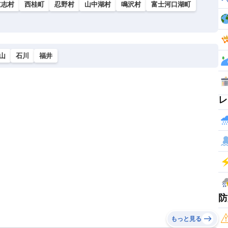
道志村
西桂町
忍野村
山中湖村
鳴沢村
富士河口湖町
山
石川
福井
レ
防
もっと見る