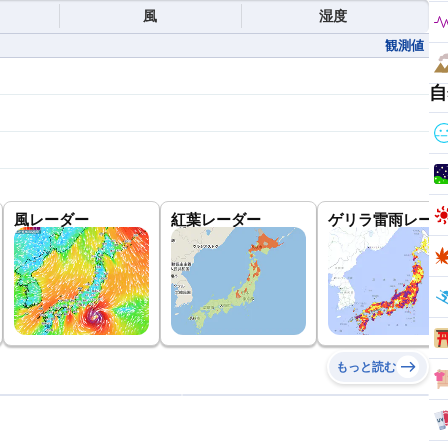
風
湿度
観測値
自
風レーダー
紅葉レーダー
ゲリラ雷雨レーダ
もっと読む