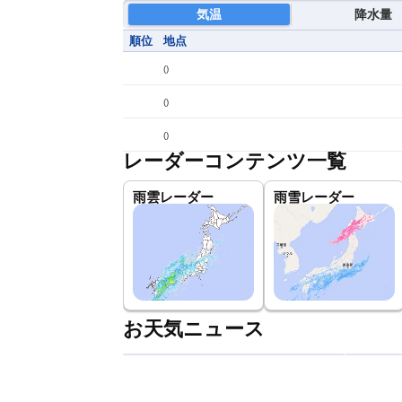
気温
降水量
順位
地点
(
)
(
)
(
)
レーダーコンテンツ一覧
雨雲レーダー
雨雪レーダー
お天気ニュース