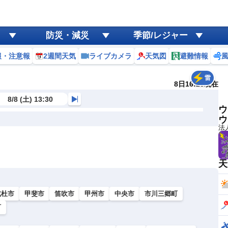
防災・減災
季節/レジャー
報・注意報
2週間天気
ライブカメラ
天気図
避難情報
雷
8日16:20現在
8/8 (土) 13:30
ウ
ウ
法
天
北杜市
甲斐市
笛吹市
甲州市
中央市
市川三郷町
町