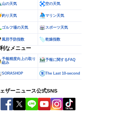
山の天気
空の天気
釣り天気
マリン天気
ゴルフ場の天気
スポーツ天気
風邪予防指数
乾燥指数
利なメニュー
予報精度向上の取り
予報に関するFAQ
組み
SORASHOP
The Last 10-second
ェザーニュース公式SNS