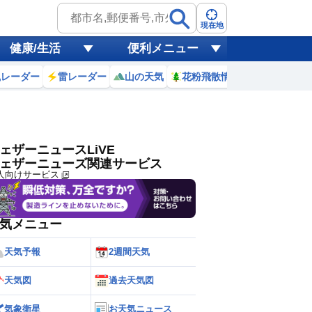
ゲリラ
風
現在地
健康/生活
便利メニュー
黄砂
風レーダー
雷レーダー
山の天気
花粉飛散情報
世界天気
天気
台風
ェザーニュースLiVE
ェザーニューズ関連サービス
人向けサービス
気メニュー
天気予報
2週間天気
天気図
過去天気図
気象衛星
お天気ニュース