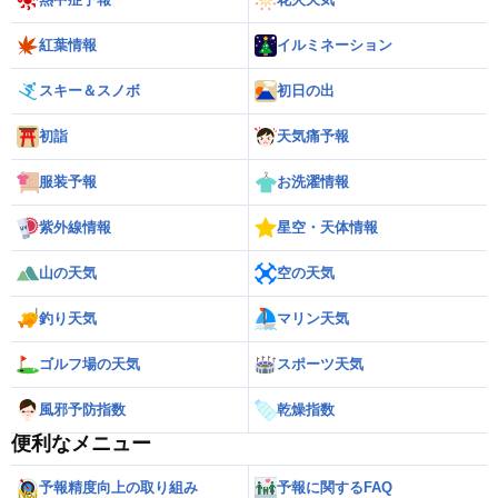
紅葉情報
イルミネーション
スキー＆スノボ
初日の出
初詣
天気痛予報
服装予報
お洗濯情報
紫外線情報
星空・天体情報
山の天気
空の天気
釣り天気
マリン天気
ゴルフ場の天気
スポーツ天気
風邪予防指数
乾燥指数
便利なメニュー
予報精度向上の取り組み
予報に関するFAQ