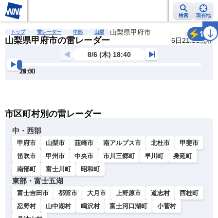
検索
現在地
雨雲レーダー
台風情報
地震情報
山梨県甲府市
警報・注意報
2週間天気
ラ
トップ
雷レーダー
中部
山梨
雷
山梨県甲府市の雷レーダー
6日21:30現在
8/6 (木) 18:40
19:00
19:30
20:00
20:30
21:00
21:30
明
る
い
暗
市区町村別の雷レーダー
い
中・西部
甲府市
山梨市
韮崎市
南アルプス市
北杜市
甲斐市
笛吹市
甲州市
中央市
市川三郷町
早川町
身延町
南部町
富士川町
昭和町
東部・富士五湖
富士吉田市
都留市
大月市
上野原市
道志村
西桂町
忍野村
山中湖村
鳴沢村
富士河口湖町
小菅村