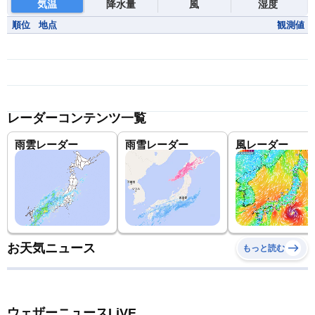
気温
降水量
風
湿度
順位
地点
観測値
レーダーコンテンツ一覧
雨雲レーダー
雨雪レーダー
風レーダー
お天気ニュース
もっと読む
ウェザーニュースLiVE