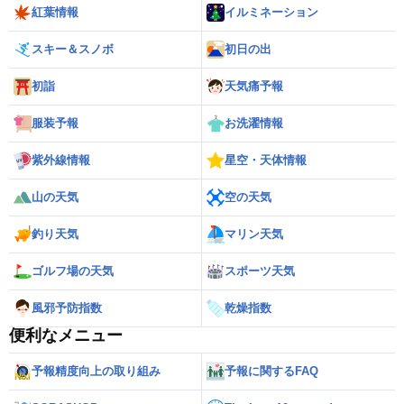
紅葉情報
イルミネーション
スキー＆スノボ
初日の出
初詣
天気痛予報
服装予報
お洗濯情報
紫外線情報
星空・天体情報
山の天気
空の天気
釣り天気
マリン天気
ゴルフ場の天気
スポーツ天気
風邪予防指数
乾燥指数
便利なメニュー
予報精度向上の取り組み
予報に関するFAQ