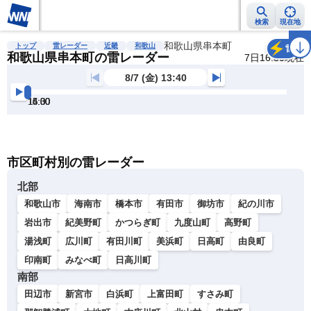
検索
現在地
雨雲レーダー
台風情報
地震情報
和歌山県串本町
警報・注意報
2週間天気
ラ
トップ
雷レーダー
近畿
和歌山
雷
和歌山県串本町の雷レーダー
7日16:30現在
8/7 (金) 13:40
14:00
14:30
15:00
15:30
16:00
16:30
明
る
い
暗
市区町村別の雷レーダー
い
北部
和歌山市
海南市
橋本市
有田市
御坊市
紀の川市
岩出市
紀美野町
かつらぎ町
九度山町
高野町
湯浅町
広川町
有田川町
美浜町
日高町
由良町
印南町
みなべ町
日高川町
南部
田辺市
新宮市
白浜町
上富田町
すさみ町