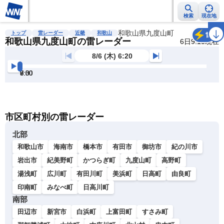
検索
現在地
雨雲レーダー
台風情報
地震情報
和歌山県九度山町
警報・注意報
2週間天気
ラ
トップ
雷レーダー
近畿
和歌山
雷
和歌山県九度山町の雷レーダー
6日9:10現在
8/6 (木) 6:20
6:30
7:00
7:30
8:00
8:30
9:00
明
る
い
暗
市区町村別の雷レーダー
い
北部
和歌山市
海南市
橋本市
有田市
御坊市
紀の川市
岩出市
紀美野町
かつらぎ町
九度山町
高野町
湯浅町
広川町
有田川町
美浜町
日高町
由良町
印南町
みなべ町
日高川町
南部
田辺市
新宮市
白浜町
上富田町
すさみ町