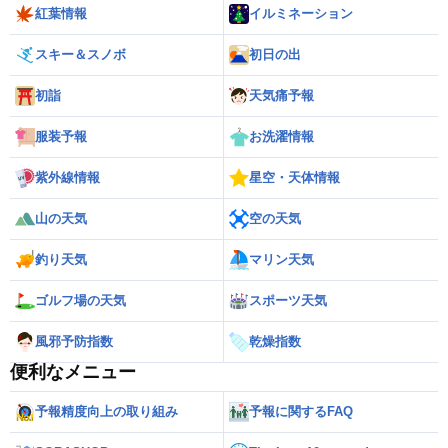
紅葉情報
イルミネーション
スキー＆スノボ
初日の出
初詣
天気痛予報
服装予報
お洗濯情報
紫外線情報
星空・天体情報
山の天気
空の天気
釣り天気
マリン天気
ゴルフ場の天気
スポーツ天気
風邪予防指数
乾燥指数
便利なメニュー
予報精度向上の取り組み
予報に関するFAQ