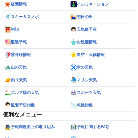
紅葉情報
イルミネーション
スキー＆スノボ
初日の出
初詣
天気痛予報
服装予報
お洗濯情報
紫外線情報
星空・天体情報
山の天気
空の天気
釣り天気
マリン天気
ゴルフ場の天気
スポーツ天気
風邪予防指数
乾燥指数
便利なメニュー
予報精度向上の取り組み
予報に関するFAQ