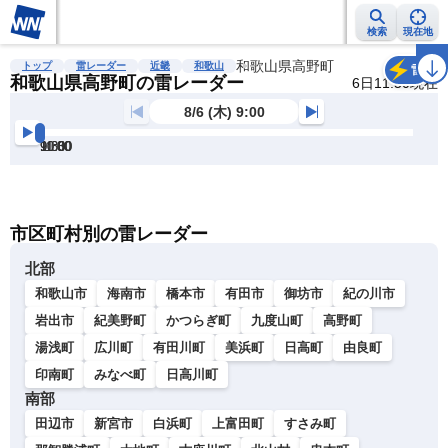
検索
現在地
雨雲レーダー
台風情報
地震情報
和歌山県高野町
警報・注意報
2週間天気
ラ
トップ
雷レーダー
近畿
和歌山
雷
和歌山県高野町の雷レーダー
6日11:50現在
8/6 (木) 9:00
9:00
9:30
10:00
10:30
11:00
11:30
明
る
い
暗
市区町村別の雷レーダー
い
北部
和歌山市
海南市
橋本市
有田市
御坊市
紀の川市
岩出市
紀美野町
かつらぎ町
九度山町
高野町
湯浅町
広川町
有田川町
美浜町
日高町
由良町
印南町
みなべ町
日高川町
南部
田辺市
新宮市
白浜町
上富田町
すさみ町