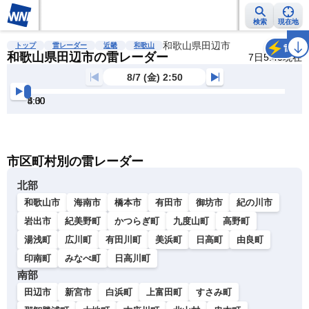
検索
現在地
雨雲レーダー
台風情報
地震情報
和歌山県田辺市
警報・注意報
2週間天気
ラ
トップ
雷レーダー
近畿
和歌山
雷
和歌山県田辺市の雷レーダー
7日5:40現在
8/7 (金) 2:50
3:00
3:30
4:00
4:30
5:00
5:30
明
る
い
暗
市区町村別の雷レーダー
い
北部
和歌山市
海南市
橋本市
有田市
御坊市
紀の川市
岩出市
紀美野町
かつらぎ町
九度山町
高野町
湯浅町
広川町
有田川町
美浜町
日高町
由良町
印南町
みなべ町
日高川町
南部
田辺市
新宮市
白浜町
上富田町
すさみ町