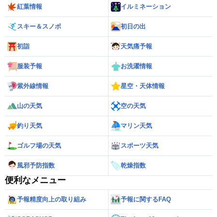
紅葉情報
イルミネーション
スキー＆スノボ
初日の出
初詣
天気痛予報
服装予報
お洗濯情報
紫外線情報
星空・天体情報
山の天気
空の天気
釣り天気
マリン天気
ゴルフ場の天気
スポーツ天気
風邪予防指数
乾燥指数
便利なメニュー
予報精度向上の取り組み
予報に関するFAQ