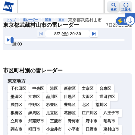
検索
現在地
雨雲レーダー
台風情報
地震情報
東京都武蔵村山市
警報・注意報
2週間天気
ラ
トップ
雷レーダー
関東
東京
雷
東京都武蔵村山市の雷レーダー
7日23:20現在
8/7 (金) 20:30
20:30
21:00
21:30
22:00
22:30
23:00
明
る
い
暗
市区町村別の雷レーダー
い
東京地方
千代田区
中央区
港区
新宿区
文京区
台東区
墨田区
江東区
品川区
目黒区
大田区
世田谷区
渋谷区
中野区
杉並区
豊島区
北区
荒川区
板橋区
練馬区
足立区
葛飾区
江戸川区
八王子市
立川市
武蔵野市
三鷹市
青梅市
府中市
昭島市
調布市
町田市
小金井市
小平市
日野市
東村山市