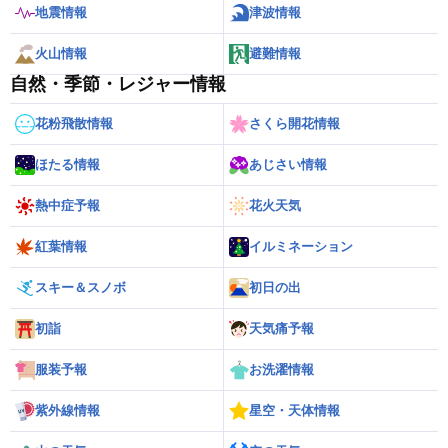
地震情報
津波情報
火山情報
避難情報
自然・季節・レジャー情報
花粉飛散情報
さくら開花情報
ほたる情報
あじさい情報
熱中症予報
花火天気
紅葉情報
イルミネーション
スキー＆スノボ
初日の出
初詣
天気痛予報
服装予報
お洗濯情報
紫外線情報
星空・天体情報