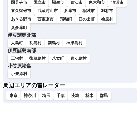
国分寺市
国立市
福生市
狛江市
東大和市
清瀬市
東久留米市
武蔵村山市
多摩市
稲城市
羽村市
あきる野市
西東京市
瑞穂町
日の出町
檜原村
奥多摩町
伊豆諸島北部
大島町
利島村
新島村
神津島村
伊豆諸島南部
三宅村
御蔵島村
八丈町
青ヶ島村
小笠原諸島
小笠原村
周辺エリアの雷レーダー
東京
神奈川
埼玉
千葉
茨城
栃木
群馬