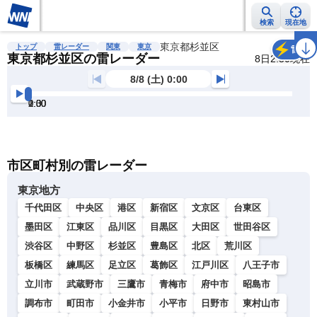
検索
現在地
雨雲レーダー
台風情報
地震情報
東京都杉並区
警報・注意報
2週間天気
ラ
トップ
雷レーダー
関東
東京
雷
東京都杉並区の雷レーダー
8日2:50現在
8/8 (土) 0:00
0:00
0:30
1:00
1:30
2:00
2:30
明
る
い
暗
市区町村別の雷レーダー
い
東京地方
千代田区
中央区
港区
新宿区
文京区
台東区
墨田区
江東区
品川区
目黒区
大田区
世田谷区
渋谷区
中野区
杉並区
豊島区
北区
荒川区
板橋区
練馬区
足立区
葛飾区
江戸川区
八王子市
立川市
武蔵野市
三鷹市
青梅市
府中市
昭島市
調布市
町田市
小金井市
小平市
日野市
東村山市