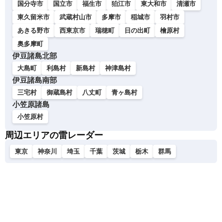
国分寺市
国立市
福生市
狛江市
東大和市
清瀬市
東久留米市
武蔵村山市
多摩市
稲城市
羽村市
あきる野市
西東京市
瑞穂町
日の出町
檜原村
奥多摩町
伊豆諸島北部
大島町
利島村
新島村
神津島村
伊豆諸島南部
三宅村
御蔵島村
八丈町
青ヶ島村
小笠原諸島
小笠原村
周辺エリアの雷レーダー
東京
神奈川
埼玉
千葉
茨城
栃木
群馬