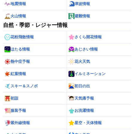
地震情報
津波情報
火山情報
避難情報
自然・季節・レジャー情報
花粉飛散情報
さくら開花情報
ほたる情報
あじさい情報
熱中症予報
花火天気
紅葉情報
イルミネーション
スキー＆スノボ
初日の出
初詣
天気痛予報
服装予報
お洗濯情報
紫外線情報
星空・天体情報