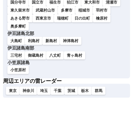
国分寺市
国立市
福生市
狛江市
東大和市
清瀬市
東久留米市
武蔵村山市
多摩市
稲城市
羽村市
あきる野市
西東京市
瑞穂町
日の出町
檜原村
奥多摩町
伊豆諸島北部
大島町
利島村
新島村
神津島村
伊豆諸島南部
三宅村
御蔵島村
八丈町
青ヶ島村
小笠原諸島
小笠原村
周辺エリアの雷レーダー
東京
神奈川
埼玉
千葉
茨城
栃木
群馬