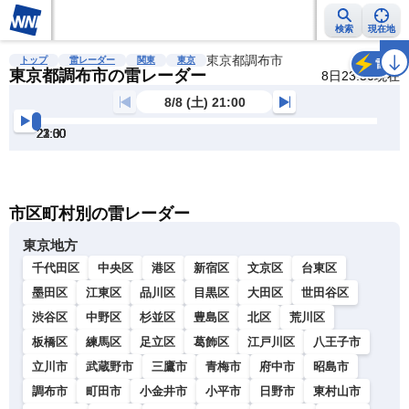
検索
現在地
雨雲レーダー
台風情報
地震情報
東京都調布市
警報・注意報
2週間天気
ラ
トップ
雷レーダー
関東
東京
雷
東京都調布市の雷レーダー
8日23:50現在
8/8 (土) 21:00
21:00
21:30
22:00
22:30
23:00
23:30
明
る
い
暗
市区町村別の雷レーダー
い
東京地方
千代田区
中央区
港区
新宿区
文京区
台東区
墨田区
江東区
品川区
目黒区
大田区
世田谷区
渋谷区
中野区
杉並区
豊島区
北区
荒川区
板橋区
練馬区
足立区
葛飾区
江戸川区
八王子市
立川市
武蔵野市
三鷹市
青梅市
府中市
昭島市
調布市
町田市
小金井市
小平市
日野市
東村山市