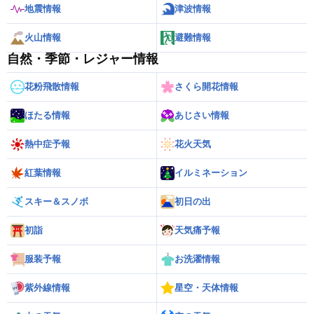
地震情報
津波情報
火山情報
避難情報
自然・季節・レジャー情報
花粉飛散情報
さくら開花情報
ほたる情報
あじさい情報
熱中症予報
花火天気
紅葉情報
イルミネーション
スキー＆スノボ
初日の出
初詣
天気痛予報
服装予報
お洗濯情報
紫外線情報
星空・天体情報